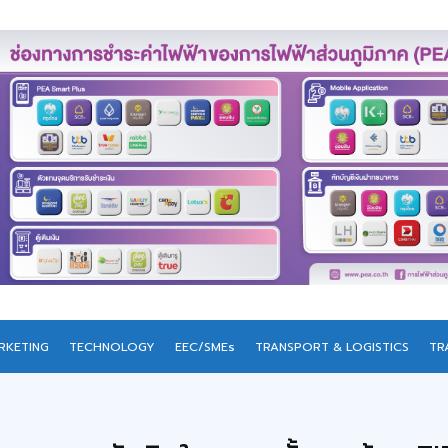
RKETING
TECHNOLOGY
EEC/SMEs
TRANSPORT & LOGISTICS
TR