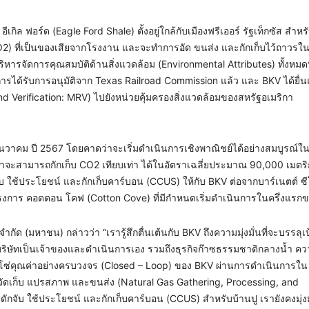
เกิล ฟอร์ด (Eagle Ford Shale) ตั้งอยู่ใกล้กับเมืองฟรีเออร์ รัฐเท็กซัส สำห
O2) ที่เป็นของเสียจากโรงงาน และจะทำการอัด ขนส่ง และกักเก็บไว้ถาวรใ
ริหารจัดการคุณสมบัติด้านสิ่งแวดล้อม (Environmental Attributes) ทั้งหมดที่
ารได้รับการอนุมัติจาก Texas Railroad Commission แล้ว และ BKV ได้ยื
 Verification: MRV) ไปยังหน่วยคุ้มครองสิ่งแวดล้อมของสหรัฐอเมริกา
ันวาคม ปี 2567 โดยคาดว่าจะเริ่มดำเนินการเชิงพาณิชย์ได้อย่างสมบูรณ์
่าจะสามารถกักเก็บ CO2 เทียบเท่า ได้ในอัตราเฉลี่ยประมาณ 90,000 เมตริก
กจับ ใช้ประโยชน์ และกักเก็บคาร์บอน (CCUS) ให้กับ BKV ต่อจากบาร์เนตต์ ซ
โครงการ คอตตอน โคฟ (Cotton Cove) ที่มีกำหนดเริ่มดำเนินการในครึ่งแรก
จำกัด (มหาชน) กล่าวว่า “เรารู้สึกตื่นเต้นกับ BKV ถึงความมุ่งมั่นที่จะบรรลุ
ี่บริษัทเป็นเจ้าของและดำเนินการเอง รวมถึงธุรกิจก๊าซธรรมชาติกลางน้ำ คว
งโซ่คุณค่าอย่างครบวงจร (Closed – Loop) ของ BKV ผ่านการดำเนินการใน 
รจัดเก็บ แปรสภาพ และขนส่ง (Natural Gas Gathering, Processing, and
ักจับ ใช้ประโยชน์ และกักเก็บคาร์บอน (CCUS) สำหรับบ้านปู เรายังคงมุ่ง