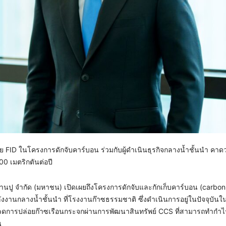
ย FID ในโครงการดักจับคาร์บอน ร่วมกับผู้ดำเนินธุรกิจกลางน้ำชั้นนำ คาด
0 เมตริกตันต่อปี
บ้านปู จำกัด (มหาชน) เปิดเผยถึงโครงการดักจับและกักเก็บคาร์บอน (carbo
ังงานกลางน้ำชั้นนำ ที่โรงงานก๊าซธรรมชาติ ซึ่งดำเนินการอยู่ในปัจจุบันใน
ารลดการปล่อยก๊าซเรือนกระจกผ่านการพัฒนาสินทรัพย์ CCS ที่สามารถทำกำไร
น