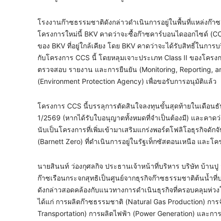
โรงงานก๊าซธรรมชาติดังกล่าวดำเนินการอยู่ในพื้นที่แหล่งก๊าซ อี
โครงการใหม่นี้ BKV คาดว่าจะซื้อก๊าซคาร์บอนไดออกไซด์ (C
ของ BKV ที่อยู่ใกล้เคียง โดย BKV คาดว่าจะได้รับสิทธิ์ในการบ
กับโครงการ CCS นี้ โดยหลุมเจาะประเภท Class II ของโครงก
ตรวจสอบ รายงาน และการยืนยัน (Monitoring, Reporting, and
(Environment Protection Agency) เพื่อขอรับการอนุมัติแล้ว
โครงการ CCS นี้บรรลุการตัดสินใจลงทุนขั้นสุดท้ายในเดือนธ
1/2569 (หากได้รับใบอนุญาตทั้งหมดที่จำเป็นต้องมี) และคาดว
นับเป็นโครงการที่เพิ่มเข้ามาเสริมแกร่งพอร์ตโฟลิโอธุรกิจดั
(Barnett Zero) ที่ดำเนินการอยู่ในรัฐเท็กซัสตอนเหนือ และ
นายสินนท์ ว่องกุศลกิจ ประธานเจ้าหน้าที่บริหาร บริษัท บ้านปู 
ก๊าซเรือนกระจกสุทธิเป็นศูนย์จากธุรกิจก๊าซธรรมชาติต้นน้ำท
ดังกล่าวสอดคล้องกับแนวทางการดำเนินธุรกิจที่ครอบคลุมห่ว
ได้แก่ การผลิตก๊าซธรรมชาติ (Natural Gas Production) กา
Transportation) การผลิตไฟฟ้า (Power Generation) และการด