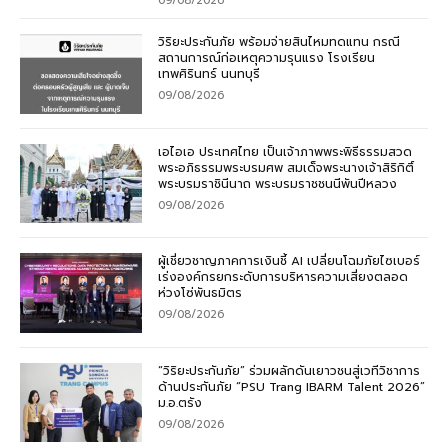
09/08/2026
วิริยะประกันภัย พร้อมจ่ายสินไหมทดแทน กรณี
สถานการณ์ก่อเหตุความรุนแรง โรงเรียน
เทพศิรินทร์ นนทบุรี
09/08/2026
เอไอเอ ประเทศไทย เป็นเจ้าภาพพระพิธีธรรมสวด
พระอภิธรรมพระบรมศพ สมเด็จพระนางเจ้าสิริกิติ์
พระบรมราชินีนาถ พระบรมราชชนนีพันปีหลวง
09/08/2026
ผู้เชี่ยวชาญภาคการเงินชี้ AI เปลี่ยนโฉมภัยไซเบอร์
เร่งองค์กรยกระดับการบริหารความเสี่ยงตลอด
ห่วงโซ่พันธมิตร
09/08/2026
“วิริยะประกันภัย” ร่วมผลักดันเยาวชนสู่เวทีวิชาการ
ด้านประกันภัย “PSU Trang IBARM Talent 2026”
ม.อ.ตรัง
09/08/2026