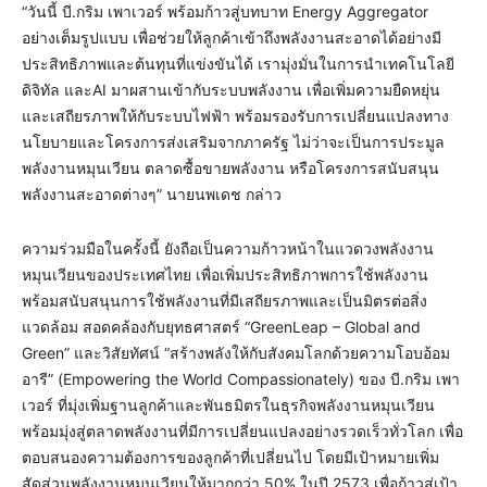
“วันนี้ บี.กริม เพาเวอร์ พร้อมก้าวสู่บทบาท Energy Aggregator
อย่างเต็มรูปแบบ เพื่อช่วยให้ลูกค้าเข้าถึงพลังงานสะอาดได้อย่างมี
ประสิทธิภาพและต้นทุนที่แข่งขันได้ เรามุ่งมั่นในการนำเทคโนโลยี
ดิจิทัล และAI มาผสานเข้ากับระบบพลังงาน เพื่อเพิ่มความยืดหยุ่น
และเสถียรภาพให้กับระบบไฟฟ้า พร้อมรองรับการเปลี่ยนแปลงทาง
นโยบายและโครงการส่งเสริมจากภาครัฐ ไม่ว่าจะเป็นการประมูล
พลังงานหมุนเวียน ตลาดซื้อขายพลังงาน หรือโครงการสนับสนุน
พลังงานสะอาดต่างๆ” นายนพเดช กล่าว
ความร่วมมือในครั้งนี้ ยังถือเป็นความก้าวหน้าในแวดวงพลังงาน
หมุนเวียนของประเทศไทย เพื่อเพิ่มประสิทธิภาพการใช้พลังงาน
พร้อมสนับสนุนการใช้พลังงานที่มีเสถียรภาพและเป็นมิตรต่อสิ่ง
แวดล้อม สอดคล้องกับยุทธศาสตร์ “GreenLeap – Global and
Green” และวิสัยทัศน์ “สร้างพลังให้กับสังคมโลกด้วยความโอบอ้อม
อารี” (Empowering the World Compassionately) ของ บี.กริม เพา
เวอร์ ที่มุ่งเพิ่มฐานลูกค้าและพันธมิตรในธุรกิจพลังงานหมุนเวียน
พร้อมมุ่งสู่ตลาดพลังงานที่มีการเปลี่ยนแปลงอย่างรวดเร็วทั่วโลก เพื่อ
ตอบสนองความต้องการของลูกค้าที่เปลี่ยนไป โดยมีเป้าหมายเพิ่ม
สัดส่วนพลังงานหมุนเวียนให้มากกว่า 50% ในปี 2573 เพื่อก้าวสู่เป้า