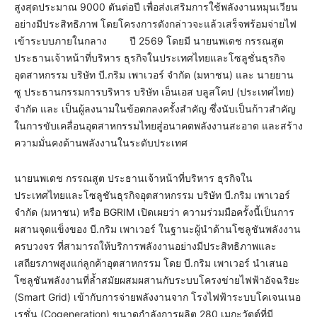
สูงสุดประมาณ 9000 ตันต่อปี เพื่อส่งเสริมการใช้พลังงานหมุนเวียน
อย่างมีประสิทธิภาพ โดยโครงการดังกล่าวจะแล้วเสร็จพร้อมจ่ายไฟ
เข้าระบบภายในกลาง ปี 2569 โดยมี นายนพเดช กรรณสูต
ประธานเจ้าหน้าที่บริหาร ธุรกิจในประเทศไทยและโซลูชั่นธุรกิจ
อุตสาหกรรม บริษัท บี.กริม เพาเวอร์ จำกัด (มหาชน) และ นายยาน
ซู ประธานกรรมการบริหาร บริษัท เอ็นเอส บลูสโคป (ประเทศไทย)
จำกัด และ เป็นผู้ลงนามในข้อตกลงครั้งสำคัญ ซึ่งนับเป็นก้าวสำคัญ
ในการขับเคลื่อนอุตสาหกรรมไทยสู่อนาคตพลังงานสะอาด และสร้าง
ความมั่นคงด้านพลังงานในระดับประเทศ
นายนพเดช กรรณสูต ประธานเจ้าหน้าที่บริหาร ธุรกิจใน
ประเทศไทยและโซลูชันธุรกิจอุตสาหกรรม บริษัท บี.กริม เพาเวอร์
จำกัด (มหาชน) หรือ BGRIM เปิดเผยว่า ความร่วมมือครั้งนี้เป็นการ
ผสานจุดแข็งของ บี.กริม เพาเวอร์ ในฐานะผู้นำด้านโซลูชันพลังงาน
ครบวงจร ที่สามารถให้บริการพลังงานอย่างมีประสิทธิภาพและ
เสถียรภาพสูงแก่ลูกค้าอุตสาหกรรม โดย บี.กริม เพาเวอร์ นำเสนอ
โซลูชันพลังงานที่ล้ำสมัยผสมผสานกับระบบโครงข่ายไฟฟ้าอัจฉริยะ
(Smart Grid) เข้ากับการจ่ายพลังงานจาก โรงไฟฟ้าระบบโคเจนเนอ
เรชั่น (Cogeneration) ขนาดกำลังการผลิต 280 เมกะวัตต์ที่มี