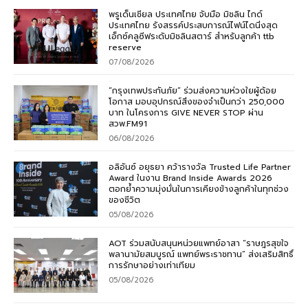
พรูเด็นเชียล ประเทศไทย จับมือ มิชลิน ไกด์
ประเทศไทย รังสรรค์ประสบการณ์ไฟน์ไดนิ่งสุด
เอ็กซ์คลูซีฟระดับมิชลินสตาร์ สำหรับลูกค้า ttb
reserve
07/08/2026
“กรุงเทพประกันภัย” ร่วมส่งความห่วงใยผู้ด้อย
โอกาส มอบอุปกรณ์สิ่งของจำเป็นกว่า 250,000
บาท ในโครงการ GIVE NEVER STOP ผ่าน
สวพ.FM91
06/08/2026
อลิอันซ์ อยุธยา คว้ารางวัล Trusted Life Partner
Award ในงาน Brand Inside Awards 2026
ตอกย้ำความมุ่งมั่นในการเคียงข้างลูกค้าในทุกช่วง
ของชีวิต
05/08/2026
AOT ร่วมสนับสนุนหน่วยแพทย์อาสา “ราษฎรสุขใจ
พลานามัยสมบูรณ์ แพทย์พระราชทาน” ส่งเสริมสิทธิ์
การรักษาอย่างเท่าเทียม
05/08/2026