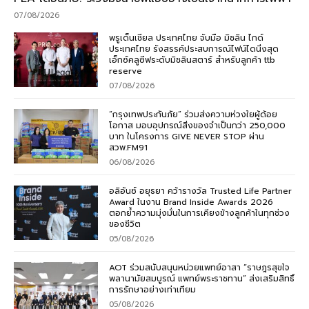
07/08/2026
พรูเด็นเชียล ประเทศไทย จับมือ มิชลิน ไกด์
ประเทศไทย รังสรรค์ประสบการณ์ไฟน์ไดนิ่งสุด
เอ็กซ์คลูซีฟระดับมิชลินสตาร์ สำหรับลูกค้า ttb
reserve
07/08/2026
“กรุงเทพประกันภัย” ร่วมส่งความห่วงใยผู้ด้อย
โอกาส มอบอุปกรณ์สิ่งของจำเป็นกว่า 250,000
บาท ในโครงการ GIVE NEVER STOP ผ่าน
สวพ.FM91
06/08/2026
อลิอันซ์ อยุธยา คว้ารางวัล Trusted Life Partner
Award ในงาน Brand Inside Awards 2026
ตอกย้ำความมุ่งมั่นในการเคียงข้างลูกค้าในทุกช่วง
ของชีวิต
05/08/2026
AOT ร่วมสนับสนุนหน่วยแพทย์อาสา “ราษฎรสุขใจ
พลานามัยสมบูรณ์ แพทย์พระราชทาน” ส่งเสริมสิทธิ์
การรักษาอย่างเท่าเทียม
05/08/2026