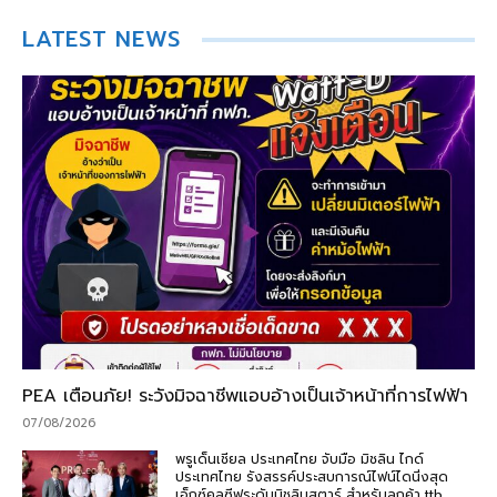
LATEST NEWS
PEA เตือนภัย! ระวังมิจฉาชีพแอบอ้างเป็นเจ้าหน้าที่การไฟฟ้า
07/08/2026
พรูเด็นเชียล ประเทศไทย จับมือ มิชลิน ไกด์
ประเทศไทย รังสรรค์ประสบการณ์ไฟน์ไดนิ่งสุด
เอ็กซ์คลูซีฟระดับมิชลินสตาร์ สำหรับลูกค้า ttb