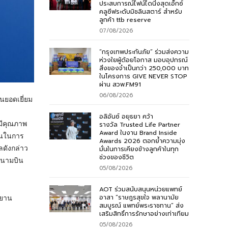
ประสบการณ์ไฟน์ไดนิ่งสุดเอ็กซ์
คลูซีฟระดับมิชลินสตาร์ สำหรับ
ลูกค้า ttb reserve
07/08/2026
“กรุงเทพประกันภัย” ร่วมส่งความ
ห่วงใยผู้ด้อยโอกาส มอบอุปกรณ์
สิ่งของจำเป็นกว่า 250,000 บาท
ในโครงการ GIVE NEVER STOP
ผ่าน สวพ.FM91
06/08/2026
นยอดเยี่ยม
อลิอันซ์ อยุธยา คว้า
่มีคุณภาพ
รางวัล Trusted Life Partner
Award ในงาน Brand Inside
่นในการ
Awards 2026 ตอกย้ำความมุ่ง
ดังกล่าว
มั่นในการเคียงข้างลูกค้าในทุก
ช่วงของชีวิต
 สนามบิน
05/08/2026
AOT ร่วมสนับสนุนหน่วยแพทย์
อาสา “ราษฎรสุขใจ พลานามัย
ศยาน
สมบูรณ์ แพทย์พระราชทาน” ส่ง
เสริมสิทธิ์การรักษาอย่างเท่าเทียม
05/08/2026