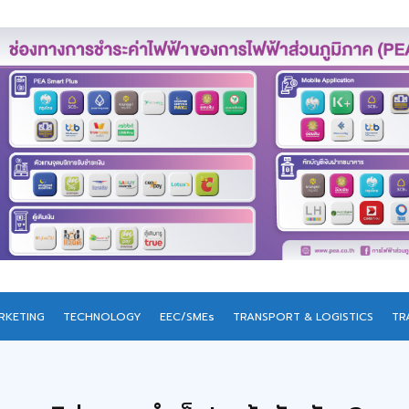
RKETING
TECHNOLOGY
EEC/SMEs
TRANSPORT & LOGISTICS
TR