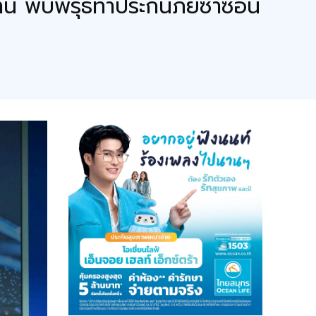
น พบพิรุธทำประกันภัยซ้ำซ้อน