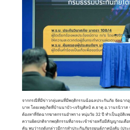
จากกรณีที่มีข่าวกลุ่มคนที่มีพฤติกรรมฉ้อฉลประกันภัย จัดฉาก
บาท โดยเหตุเกิดที่บ้านนาบัว-เจริญศิลป์ ต.ธาตุ อ.วานรนิวาส จ.
ต้องหาที่จัดฉากฆาตกรรมอำพราง หนุ่มวัย 32 ปี ทำเป็นอุบัติเห
ความผิดปกติจากพฤติกรรมที่อาจจะเข้าข่ายหรือมีสัญญาณเตือนการ
คัน พบว่ารถดังกล่าวมีการทำประกันภัยรถยนต์ภาคบังคับ (ปร