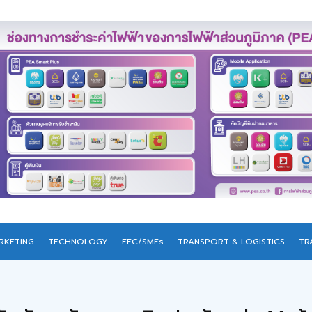
RKETING
TECHNOLOGY
EEC/SMEs
TRANSPORT & LOGISTICS
TR