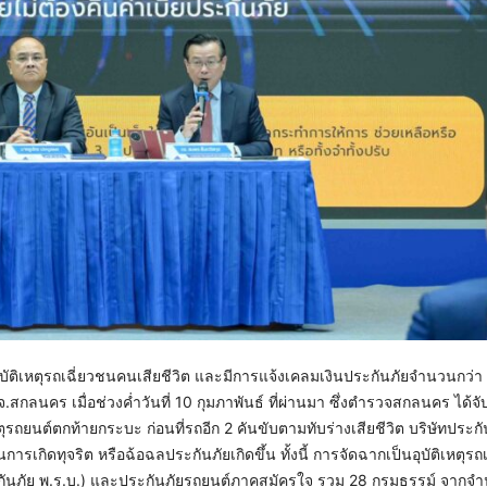
อุบัติเหตุรถเฉี่ยวชนคนเสียชีวิต และมีการแจ้งเคลมเงินประกันภัยจำนวนกว่า
สกลนคร เมื่อช่วงค่ำวันที่ 10 กุมภาพันธ์ ที่ผ่านมา ซึ่งตำรวจสกลนคร ได้จับก
ตุรถยนต์ตกท้ายกระบะ ก่อนที่รถอีก 2 คันขับตามทับร่างเสียชีวิต บริษัทประก
เกิดทุจริต หรือฉ้อฉลประกันภัยเกิดขึ้น ทั้งนี้ การจัดฉากเป็นอุบัติเหตุรถ
ะกันภัย พ.ร.บ.) และประกันภัยรถยนต์ภาคสมัครใจ รวม 28 กรมธรรม์ จากจ