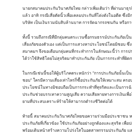
นายกสมาคมประกันวินาศภัยไทย กล่าวเพิ่มเติมว่า ที่ผ่านม
แล้ว อาทิ กรณีเสี่ยตัดนิ้วเพื่อเคลมประกันที่โด่งดังในอดีต ซึ
บริษัท เป็นเงินรวมนับสิบล้านบาท การจัดฉากรถชนกัน หรือการเอา
ทั้งนี้ รวมถึงกรณีที่มีกลุ่มคนตระเวนซื้อกรมธรรม์ประกันภ
เสี่ยงภัยของตัวเอง แต่เป็นการแสวงหาประโยชน์โดยมิชอบ ซึ่ง
สมาคมฯ จึงขอเตือนกลุ่มคนที่กระทำการในลักษณะนี้ว่า การประกั
ได้ว่าใช้สิทธิโดยไม่สุจริตมาทำประกันภัย เป็นการกระทำที
ในกรณีเช่นนี้ขอให้ผู้บริโภคตระหนักว่า “การประกันภัยนั้นเป
ชอบ” ใครมีความเสี่ยงเท่าไหร่ก็ซื้อประกันภัยให้เหมาะสม ค
ประโยชน์ในทางมิชอบถือเป็นการกระทำที่ทุจริตและเป็นการฉ้อ
ประกันช่วยบรรเทาความสูญเสีย ความเสียหายทางการเงินเพื่อให
ยามที่ประสบเคราะห์ร้ายให้สามารถดำรงชีวิตต่อได้
ท้ายนี้ สมาคมประกันวินาศภัยไทยขอความร่วมมือประชาชน ห
ประกันภัยที่เกี่ยวข้อง ใช้ประกันภัยอย่างถูกต้องและสุจริต 
พร้อมเดินหน้าสร้างความโปร่งใสในอุตสาหกรรมประกันภัย และร่