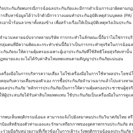
าธุรกิจประกันภัยพบกรณีการฉ้อฉลประกันภัยและมีการดำเนินการเอาผิดตาม
่งมีการสืบหาข้อมูลได้ว่าเจ้าตัวมีการวางแผนทำประกันอุบัติเหตุส่วนบุคคล (PA
น้ำร้อนลวกขาทั้งสองข้าง เพื่อสร้างเรื่องให้เป็นอุบัติเหตุหวังเงินประกัน 
ัยเป็นจำนวนหลายฉบับจากหลายบริษัท การกระทำในลักษณะนี้ถือว่าไม่ใช่การบ
กลุ่มคนที่มีความคิดและกระทำเช่นนี้ถือว่าเป็นการกระทำทุจริตในการฉ้อฉ
นภัยจะให้ความคุ้มครองเฉพาะผู้เอาประกันภัยที่ใช้สิทธิโดยสุจริตเท่านั้น 
่ผิดกฎหมายและจะไม่ได้รับค่าสินไหมทดแทนตามสัญญาประกันภัยแน่นอน
็นเครื่องมือในการบริหารความเสี่ยง ไม่ใช่เครื่องมือในการใช้หาผลประโยชน์
รอบคลุมกับความเสี่ยงของตัวเอง การซื้อประกันภัยจำนวนมากแล้วไปแสวงหา
ฉลประกันภัย “หลักการประกันภัยเป็นการให้ความคุ้มครองประชาชนผู้สุจริต
้ผู้ประสบภัยได้รับค่าสินไหมทดแทน ใช้ประกันภัยเป็นเครื่องมือในการดูแ
ากพบเห็นพฤติกรรมฉ้อฉล สามารถแจ้งไปยังสมาคมประกันวินาศภัยไทย หรือ
เพื่อปกป้องสิทธิของตัวท่านเองและรักษาเสถียรภาพของอุตสาหกรรมประกันภัย 
วมมือกับหน่วยงานที่เกี่ยวข้องในการเฝ้าระวังพฤติกรรมฉ้อฉลประกันภัย พร