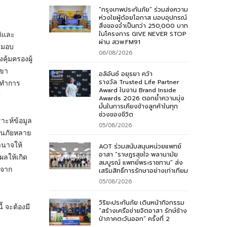
“กรุงเทพประกันภัย” ร่วมส่งความ
ห่วงใยผู้ด้อยโอกาส มอบอุปกรณ์
สิ่งของจำเป็นกว่า 250,000 บาท
ในโครงการ GIVE NEVER STOP
ติและ
ผ่าน สวพ.FM91
ับมอบ
06/08/2026
ุ้มครองผู้
าขา
อลิอันซ์ อยุธยา คว้า
รางวัล Trusted Life Partner
้ทำการ
Award ในงาน Brand Inside
ป
Awards 2026 ตอกย้ำความมุ่ง
มั่นในการเคียงข้างลูกค้าในทุก
ช่วงของชีวิต
ราะห์ข้อมูล
05/08/2026
กันภัยหลาย
ำนาจให้
AOT ร่วมสนับสนุนหน่วยแพทย์
อาสา “ราษฎรสุขใจ พลานามัย
ผลให้เกิด
สมบูรณ์ แพทย์พระราชทาน” ส่ง
ตจาก
เสริมสิทธิ์การรักษาอย่างเท่าเทียม
05/08/2026
วิริยะประกันภัย เดินหน้ากิจกรรม
้ จะต้องมี
“สร้างเครือข่ายจิตอาสา รักษ์ช้าง
ป่าภาคตะวันออก” ครั้งที่ 2