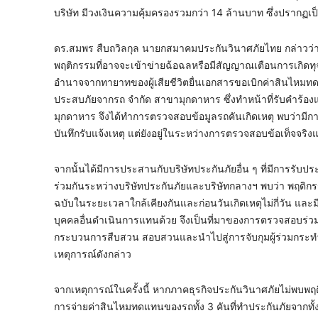
บริษัท มีวงเงินความคุ้มครองรวมกว่า 14 ล้านบาท ซึ่งปรากฏเป็นข
ดร.สมพร สืบถวิลกุล นายกสมาคมประกันวินาศภัยไทย กล่าวว่า จ
พฤติกรรมที่อาจจะเข้าข่ายฉ้อฉลหรือมีสัญญาณเตือนการเกิดทุจริต
อำนาจจากทายาทของผู้เสียชีวิตยื่นเอกสารขอเบิกค่าสินไหมทดแท
ประสบภัยจากรถ จำกัด สาขามุกดาหาร ซึ่งทำหน้าที่รับคำร้องแ
มุกดาหาร จึงได้ทำการตรวจสอบข้อมูลรถคันเกิดเหตุ พบว่ามี
บันทึกรับแจ้งเหตุ แต่ยังอยู่ในระหว่างการตรวจสอบข้อเท็จจริ
จากนั้นได้มีการประสานกับบริษัทประกันภัยอื่น ๆ ที่มีการรับปร
ร่วมกันระหว่างบริษัทประกันภัยและบริษัทกลางฯ พบว่า พฤติก
ฉบับในระยะเวลาใกล้เคียงกันและก่อนวันเกิดเหตุไม่กี่วัน แ
บุคคลอื่นดำเนินการแทนด้วย จึงเป็นที่มาของการตรวจสอบร่วม
กระบวนการสืบสวน สอบสวนและนำไปสู่การจับกุมผู้ร่วมกระท
เหตุการณ์ดังกล่าว
จากเหตุการณ์ในครั้งนี้ หากภาคธุรกิจประกันวินาศภัยไม่พบพฤติก
การจ่ายค่าสินไหมทดแทนของรถทั้ง 3 คันที่ทำประกันภัยจากทั้งห