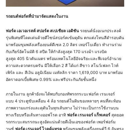
รถยนต์ฟอร์ดที่นำมาจัดแสดงในงาน
ฟอร์ด เอเวอเรสต์ สปอร์ต สเปเชียล เอดิชัน
รถยนต์นั่งอเนกประสงค์
รุ่นพิเศษที่โดดเด่นด้วยดีไซน์สปอร์ตเข้มดุดัน ตกแต่งโทนสีดำรอบคัน
มาพร้อมขุมพลังเครื่องยนต์ดีเซล 2.0 ลิตร เทอร์โบเดี่ยว ทำงานร่วม
กับเกียร์อัตโนมัติ 6 สปีด ให้กำลังสูงสุด 170 แรงม้า แรงบิด
สูงสุด 405 นิวตันเมตร พร้อมเทคโนโลยีอัจฉริยะและฟีเจอร์อำนวย
ความสะดวกครบครัน มีให้เลือก 2 สี ได้แก่ สีขาว สโนว์เฟลก ไวท์
เพิร์ล และ สีเงิน อลูมิเนียม เมทัลลิก ราคา 1,619,000 บาท มาพร้อม
อัตราดอกเบี้ยพิเศษ 0.99% และฟรีประกันภัยชั้นหนึ่ง
ภายในงาน ลูกค้ายังจะได้พบกับกองทัพรถกระบะฟอร์ด เรนเจอร์
แบบ 4 ประตูขับเคลื่อน 4 ล้อ รถยนต์ในฝันของหลายๆ คนที่สะท้อน
ภาพความแกร่งและดุดันในทุกเส้นทาง ไม่ว่าจะเป็นการใช้งานบน
ทางเรียบหรือเส้นทางออฟโรด อาทิ
ฟอร์ด เรนเจอร์ แร็พเตอร์
สุดยอด
รถกระบะสมรรถนะสูงอัดแน่นด้วยดีเอ็นเอของฟอร์ด เพอร์ฟอร์ม
านซ์
ฟอร์ด เรนเจอร์ ไวลด์แทรค
พร้อมขุมพลังเครื่องยนต์วี 6 อันทรง