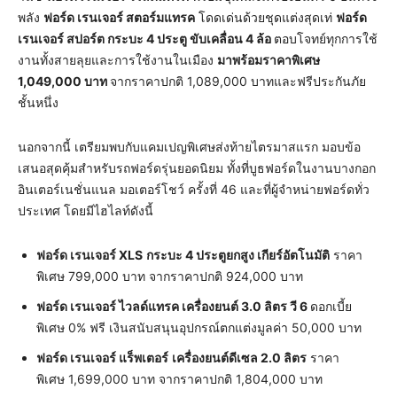
พลัง
ฟอร์ด เรนเจอร์ สตอร์มแทรค
โดดเด่นด้วยชุดแต่งสุดเท่
ฟอร์ด
เรนเจอร์ สปอร์ต กระบะ
4 ประตู ขับเคลื่อน 4 ล้อ
ตอบโจทย์ทุกการใช้
งานทั้งสายลุยและการใช้งานในเมือง
มาพร้อมราคาพิเศษ
1
,049,000 บาท
จากราคาปกติ 1,089,000 บาทและฟรีประกันภัย
ชั้นหนึ่ง
นอกจากนี้ เตรียมพบกับแคมเปญพิเศษส่งท้ายไตรมาสแรก มอบข้อ
เสนอสุดคุ้มสำหรับรถฟอร์ดรุ่นยอดนิยม ทั้งที่บูธฟอร์ดในงานบางกอก
อินเตอร์เนชั่นแนล มอเตอร์โชว์ ครั้งที่ 46 และที่ผู้จำหน่ายฟอร์ดทั่ว
ประเทศ โดยมีไฮไลท์ดังนี้
ฟอร์ด เรนเจอร์
XLS
กระบะ 4 ประตูยกสูง เกียร์อัตโนมัติ
ราคา
พิเศษ 799,000 บาท จากราคาปกติ 924,000 บาท
ฟอร์ด เรนเจอร์ ไวลด์แทรค เครื่องยนต์
3.0 ลิตร วี 6
ดอกเบี้ย
พิเศษ 0% ฟรี เงินสนับสนุนอุปกรณ์ตกแต่งมูลค่า 50,000 บาท
ฟอร์ด เรนเจอร์ แร็พเตอร์
เครื่องยนต์ดีเซล
2.0 ลิตร
ราคา
พิเศษ 1,699,000 บาท จากราคาปกติ 1,804,000 บาท