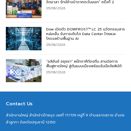
จิตอาสา รักษ์ช้างป่าภาคตะวันออก” ครั้งที่ 2
05/08/2026
Dow เปิดตัว DOWFROST™ LC 25 นวัตกรรมสาร
หล่อเย็น รับการเติบโต Data Center ไทยและ
โครงสร้างพื้นฐาน AI
05/08/2026
“อลิอันซ์ อยุธยา” ผนึกภาคีท้องถิ่น สานต่อการ
ฟื้นฟูหาดใหญ่ สู่ต้นแบบเมืองพร้อมรับมือภัยพิบัติ
05/08/2026
Contact Us
สำนักงานใหญ่ สำนักข่าวไทยมุง เลขที่ 17/139 หมู่ที่ 9 ตำบลลาดสวาย อำเภอ
ลำลูกกา จังหวัดปทุมธานี 12150