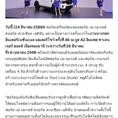
วันนี้ (2
4 มีนาคม 2568
X
ฟอร์ดเตรียมจัดแสดงฟอร์ด เอเวอเรสต์
สปอร์ต สเปเชียล เอดิชัน อย่างเป็นทางการครั้งแรกใน
งานบางกอก
อินเตอร์เนชั่นแนล มอเตอร์โชว์ ครั้งที่
46
ณ
บูธ A2 อิมแพค ชาเลน
เจอร์ ฮอลล์ เมืองทองธานี ระหว่างวันที่ 26 มีนาคม
ถึง 6 เมษายน 2568
พร้อมนำทัพรถยนต์รุ่นยอดนิยมมาจัดแสดงกับข้อ
เสนอสุดพิเศษ จัดเต็มไลน์อัพฟอร์ด เอเวอเรสต์ และฟอร์ด เรนเจอร์​
หลากหลายรุ่น ตอกย้ำความเป็นผู้นำด้านรถกระบะ 4 ประตู ขับ
เคลื่อน 4 ล้อ ตัวจริงด้านความแกร่งและดุดันในทุกเส้นทาง พร้อม
สร้างประสบการณ์ใหม่ด้วย ‘Ford Live Studio’ สตูดิโอไลฟ์สด
สำหรับเหล่าครีเอเตอร์นักสร้างสรรค์คอนเทนต์
“ฟอร์ดมุ่งมั่นรับฟังเสียงตอบรับจากลูกค้าเพื่อนำมาพัฒนาผลิตภัณฑ์
ให้ตอบโจทย์ความต้องการของผู้ใช้งานได้อย่างแท้จริง การเปิดตัวรถ
ฟอร์ด เอเวอเรสต์ สปอร์ต สเปเชียล เอดิชัน ช่วยตอกย้ำความตั้งใจนี้
ผ่านการผสมผสานทั้งสไตล์และสมรรถนะที่รองรับไลฟ์สไตล์อันหลาก