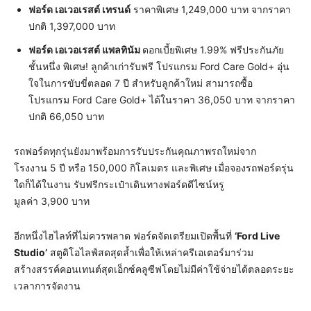
ฟอร์ด เอเวอเรสต์ เทรนด์
ราคาพิเศษ 1,249,000 บาท จากราคา
ปกติ 1,397,000 บาท
ฟอร์ด เอเวอเรสต์ แพลทินัม
ดอกเบี้ยพิเศษ 1.99% ฟรีประกันภัย
ชั้นหนึ่ง พิเศษ! ลูกค้าเก่ารับฟรี โปรแกรม Ford Care Gold+ อุ่น
ใจในการขับขี่ตลอด 7 ปี สำหรับลูกค้าใหม่ สามารถซื้อ
โปรแกรม Ford Care Gold+ ได้ในราคา 36,050 บาท จากราคา
ปกติ 66,050 บาท
รถฟอร์ดทุกรุ่นยังมาพร้อมการรับประกันคุณภาพรถใหม่จาก
โรงงาน 5 ปี หรือ 150,000 กิโลเมตร และพิเศษ เมื่อจองรถฟอร์ดรุ่น
ใดก็ได้ในงาน รับฟรีกระเป๋าเดินทางฟอร์ดดีไซน์หรู
มูลค่า 3,900 บาท
อีกหนึ่งไฮไลท์ที่ไม่ควรพลาด ฟอร์ดจัดเตรียมเปิดพื้นที่
‘Ford Live
Studio’
สตูดิโอไลฟ์สดสุดล้ำเพื่อให้เหล่าครีเอเตอร์มาร่วม
สร้างสรรค์คอนเทนต์สุดเอ็กซ์คลูซีฟโดยไม่มีค่าใช้จ่ายได้ตลอดระยะ
เวลาการจัดงาน