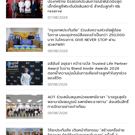
ประเทศไทย รังสรรค์ประสบการณ์ไฟน์ไดนิ่งสุด
เอ็กซ์คลูซีฟระดับมิชลินสตาร์ สำหรับลูกค้า ttb
reserve
07/08/2026
“กรุงเทพประกันภัย” ร่วมส่งความห่วงใยผู้ด้อย
โอกาส มอบอุปกรณ์สิ่งของจำเป็นกว่า 250,000
บาท ในโครงการ GIVE NEVER STOP ผ่าน
สวพ.FM91
06/08/2026
อลิอันซ์ อยุธยา คว้ารางวัล Trusted Life Partner
Award ในงาน Brand Inside Awards 2026
ตอกย้ำความมุ่งมั่นในการเคียงข้างลูกค้าในทุกช่วง
ของชีวิต
05/08/2026
AOT ร่วมสนับสนุนหน่วยแพทย์อาสา “ราษฎรสุขใจ
พลานามัยสมบูรณ์ แพทย์พระราชทาน” ส่งเสริมสิทธิ์
การรักษาอย่างเท่าเทียม
05/08/2026
วิริยะประกันภัย เดินหน้ากิจกรรม “สร้างเครือข่าย
จิตอาสา รักษ์ช้างป่าภาคตะวันออก” ครั้งที่ 2