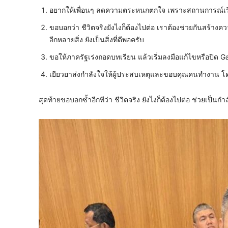
อยากให้เพื่อนๆ ลดความตระหนกตกใจ เพราะสถานการณ์เริ่
ขอบอกว่า ชีวิตจริงยังไงก็ต้องไปต่อ เราต้องช่วยกันสร้างควา
อีกหลายสิ่ง ยังเป็นสิ่งที่ดีพอครับ
ขอให้ภาครัฐเร่งถอดบทเรียน แล้วเริ่มลงมือแก้ไขหรือปิด 
เยียวยาส่งกำลังใจให้ผู้ประสบเหตุและขอบคุณคนทำงาน โด
สุดท้ายขอบอกซ้ำอีกทีว่า ชีวิตจริง ยังไงก็ต้องไปต่อ ช่วยเป็นก