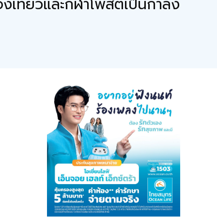
องเที่ยวและกีฬาโพสต์เป็นกำลัง