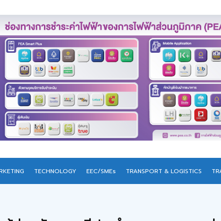
RKETING
TECHNOLOGY
EEC/SMEs
TRANSPORT & LOGISTICS
TR