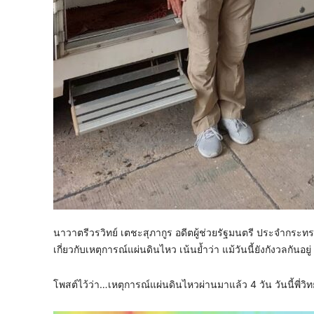
นาวาตรีวรวิทย์ เตชะสุภากูร อดีตผู้ช่วยรัฐมนตรี ประจำกระท
เกี่ยวกับเหตุการณ์แผ่นดินไหว เน้นย้ำว่า แม้วันนี้ยังกังวลกันอย
โพสต์ไว้ว่า…เหตุการณ์แผ่นดินไหวผ่านมาแล้ว 4 วัน วันนี้พี่วิทย์