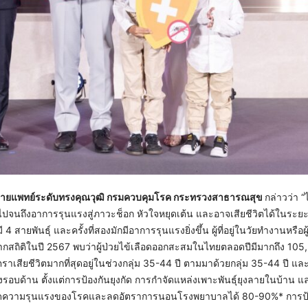
และ นายแพทย์ระดับทรงคุณวุฒิ กรมควบคุมโรค กระทรวงสาธารณสุข
กล่าวว่า “
งไปจนถึงอาการรุนแรงสู่ภาวะช็อก หัวใจหยุดเต้น และอาจเสียชีวิตได้ในระยะเ
 4 สายพันธุ์ และครั้งที่สองมักมีอาการรุนแรงยิ่งขึ้น ผู้ที่อยู่ในวัยทำงานหรือผู
ากสถิติในปี 2567 พบว่าผู้ป่วยไข้เลือดออกสะสมในไทยตลอดปีมีมากถึง 105
ตราเสียชีวิตมากที่สุดอยู่ในช่วงกลุ่ม 35-44 ปี ตามมาด้วยกลุ่ม 35-44 ปี และ
อบด้าน ตั้งแต่การป้องกันยุงกัด การกำจัดแหล่งเพาะพันธุ์ยุงลายในบ้าน แล
ที่ช่วยลดความรุนแรงของโรคและลดอัตราการนอนโรงพยาบาลได้ 80-90%* การป้