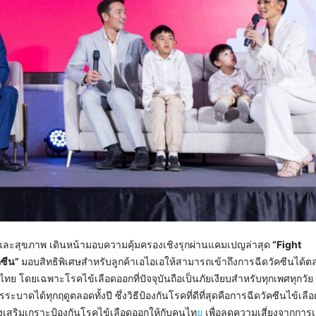
ตและสุขภาพ เดินหน้ามอบความคุ้มครองเชิงรุกผ่านแคมเปญล่าสุด
“Fight
คซีน”
มอบสิทธิพิเศษสำหรับลูกค้าเอไอเอให้สามารถเข้าถึงการฉีดวัคซีนได้ตลอ
ย โดยเฉพาะโรคไข้เลือดออกที่ปัจจุบันถือเป็นภัยเงียบสำหรับทุกเพศทุกวัย อี
ได้ทุกฤดูตลอดทั้งปี ซึ่งวิธีป้องกันโรคที่ดีที่สุดคือการฉีดวัคซีนไข้เลือ
ุ่งเสริมเกราะป้องกันโรคไข้เลือดออกให้กับคนไท
ย
เพื่อลดความเสี่ยงจากการเ