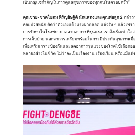
เป็นกุญแจสำคัญในการดูแลสุขภาพของทุกคนในครอบครัว”
คุณชาย-ชาตโยดม หิรัญยัษฐิติ นักแสดงและคุณพ่อลูก 2
กล่าวว
ค่อยป่วยหนัก คิดว่าตัวเองแข็งแรงมาตลอด แต่จริง ๆ แล้วเพร
การรักษาในโรงพยาบาลจากอาการที่รุนแรง เราจึงเริ่มเข้าใจว่าโ
การเจ็บป่วย นอกจาการเตรียมพร้อมในการมีประกันสุขภาพเมื่อ
เพื่อเสริมเกราะป้องกันและลดอาการรุนแรงของโรคไข้เลือด
หลายอย่างในชีวิต ไม่ว่าจะเป็นเรื่องงาน เรื่องเรียน หรือแม้แ