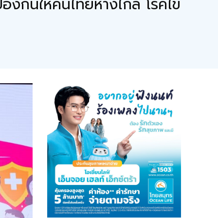
องกันให้คนไทยห่างไกล โรคไข้