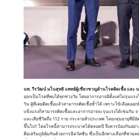
นพ. วีรวัฒน์ มโนสุทธิ แพทย์ผู้เชี่ยวชาญด้านโรคติดเชื้อ 
ออกเป็นโรคที่พบได้ทุกช่วงวัย โดยอาการอาจมีตั้งแต่ไม่รุนแร
วัน ผู้ที่เคยติดเชื้อแล้วสามารถติดเชื้อซ้ำได้ เพราะไข้เลือดออกมี
แข็งแรงก็สามารถติดเชื้อและอาการอาจจะรุนแรงได้เช่นกัน จ
และเสียชีวิตถึง 112 ราย กระจายทั่วประเทศ โดยกลุ่มอายุที่มีอั
ขึ้นไป1 โดยโรคนี้สามารถระบาดได้ตลอดปี จึงควรป้องกันอย่างร
คือเสริมภูมิคุ้มกันด้วยการฉีดวัคซีน ซึ่งเป็นอีกทางเลือก