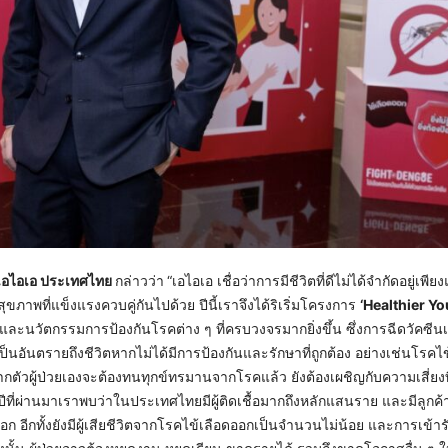
 เอไอเอ ประเทศไทย
กล่าวว่า
“เอไอเอ เชื่อว่าการมีชีวิตที่ดีไม่ได้จำกัดอยู่เพีย
ภาพที่แข็งแรงควบคู่กันไปด้วย ปีนี้เราจึงได้ริเริ่มโครงการ
‘Healthier You 
ารและนวัตกรรมการป้องกันโรคต่าง ๆ ที่ครบวงจรมากยิ่งขึ้น ซึ่งการฉีดวัคซีนเ
ันตรายถึงชีวิตหากไม่ได้มีการป้องกันและรักษาที่ถูกต้อง อย่างเช่นโรคไ
ัวผู้ป่วยเองจะต้องทนทุกข์ทรมานจากโรคแล้ว ยังต้องเผชิญกับความเสี่ยงท
ีที่ผ่านมาเราพบว่าในประเทศไทยมีผู้ติดเชื้อมากถึงหลักแสนราย และมีลูกค้
อีกทั้งยังมีผู้เสียชีวิตจากโรคไข้เลือดออกเป็นจำนวนไม่น้อย และการเข้า