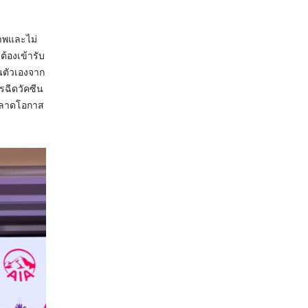
ภาพและไม่
้องเข้ารับ
ันตัวเองจาก
รฉีดวัคซีน
พลาดโอกาส