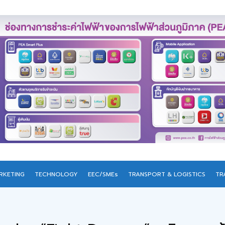
RKETING
TECHNOLOGY
EEC/SMEs
TRANSPORT & LOGISTICS
TR