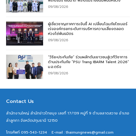
พระบรมราชินีนาถ พระบรมราชชนนีพันปีหลวง
09/08/2026
ผู้เชี่ยวชาญภาคการเงินชี้ AI เปลี่ยนโฉมภัยไซเบอร์
เร่งองค์กรยกระดับการบริหารความเสี่ยงตลอด
ห่วงโซ่พันธมิตร
09/08/2026
“วิริยะประกันภัย” ร่วมผลักดันเยาวชนสู่เวทีวิชาการ
ด้านประกันภัย “PSU Trang IBARM Talent 2026”
ม.อ.ตรัง
09/08/2026
Contact Us
สำนักงานใหญ่ สำนักข่าวไทยมุง เลขที่ 17/139 หมู่ที่ 9 ตำบลลาดสวาย อำเภอ
ลำลูกกา จังหวัดปทุมธานี 12150
โทรศัพท์ 095-543-1234
E-mail : thaimungnews@gmail.com