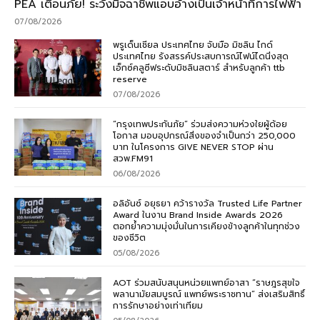
PEA เตือนภัย! ระวังมิจฉาชีพแอบอ้างเป็นเจ้าหน้าที่การไฟฟ้า
07/08/2026
พรูเด็นเชียล ประเทศไทย จับมือ มิชลิน ไกด์
ประเทศไทย รังสรรค์ประสบการณ์ไฟน์ไดนิ่งสุด
เอ็กซ์คลูซีฟระดับมิชลินสตาร์ สำหรับลูกค้า ttb
reserve
07/08/2026
“กรุงเทพประกันภัย” ร่วมส่งความห่วงใยผู้ด้อย
โอกาส มอบอุปกรณ์สิ่งของจำเป็นกว่า 250,000
บาท ในโครงการ GIVE NEVER STOP ผ่าน
สวพ.FM91
06/08/2026
อลิอันซ์ อยุธยา คว้ารางวัล Trusted Life Partner
Award ในงาน Brand Inside Awards 2026
ตอกย้ำความมุ่งมั่นในการเคียงข้างลูกค้าในทุกช่วง
ของชีวิต
05/08/2026
AOT ร่วมสนับสนุนหน่วยแพทย์อาสา “ราษฎรสุขใจ
พลานามัยสมบูรณ์ แพทย์พระราชทาน” ส่งเสริมสิทธิ์
การรักษาอย่างเท่าเทียม