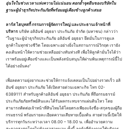
อุ่นใจในช่วงเวลาแห่งความไม่แน่นอน ตอกย้ำจุดยืนของบริษัทใน
ฐานะผู้นำธุรกิจประกันภัยที่พร้อมอยู่เคียงข้างลูกค้าเสมอ
ลาร์ส ไฮบุทสกี้ กรรมการผู้จัดการใหญ่ และประธานเจ้าหน้าที่
บริหาร
บริษัท อลิอันซ์ อยุธยา ประกันภัย จำกัด (มหาชน) กล่าวว่า
“ในฐานะผู้นำธุรกิจประกันภัย อลิอันซ์ อยุธยา ยึดมั่นในการดูแล
ลูกค้าในทุกช่วงชีวิต โดยเฉพาะอย่างยิ่งในสถานการณ์วิกฤต เรายัง
คงเดินหน้าให้ความช่วยเหลืออย่างทันท่วงที เพื่อให้ลูกค้ามั่นใจได้ว่า
เราพร้อมอยู่เคียงข้างและเป็นพลังสนับสนุนให้ผ่านพ้นเหตุการณ์นี้ไป
ได้อย่างมั่นคง”
เพื่อลดความยุ่งยากและช่วยให้การแจ้งเคลมเป็นไปอย่างรวดเร็ว อลิ
อันซ์ อยุธยา ประกันภัย ได้เปิดสายด่วนเฉพาะกิจ โทร 02-
6389111 สำหรับลูกค้าอลิอันซ์ อยุธยา ประกันภัย ที่ถือกรมธรรม์
ประกันภัยภัยทรัพย์สินและได้รับผลกระทบจากแผ่นดินไหว โดย
สามารถติดต่อเจ้าหน้าที่สินไหมได้โดยตรงเพียงแจ้งชื่อ-สกุลของผู้ถือ
กรมธรรม์ พร้อมรายละเอียดความเสียหายเบื้องต้น สายด่วนนี้เปิดให้
บริการทุกวันระหว่างเวลา 08.00 – 18.00 น. เพื่ออำนวยความ
สะดวกสูงสุดโดยไม่ต้องรอสายนาน ทั้งนี้ ลูกค้าที่ต้องการใช้บริการ