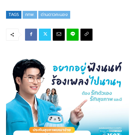
TAGS
กทพ.
ด่านดาวคะนอง