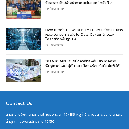
จิตอาสา รักษ์ช้างป่าภาคตะวันออก” ครั้งที่ 2
05/08/2026
Dow เปิดตัว DOWFROST™ LC 25 นวัตกรรมสาร
หล่อเย็น รับการเติบโต Data Center ไทยและ
โครงสร้างพื้นฐาน AI
05/08/2026
“อลิอันซ์ อยุธยา” ผนึกภาคีท้องถิ่น สานต่อการ
ฟื้นฟูหาดใหญ่ สู่ต้นแบบเมืองพร้อมรับมือภัยพิบัติ
05/08/2026
Contact Us
สำนักงานใหญ่ สำนักข่าวไทยมุง เลขที่ 17/139 หมู่ที่ 9 ตำบลลาดสวาย อำเภอ
ลำลูกกา จังหวัดปทุมธานี 12150