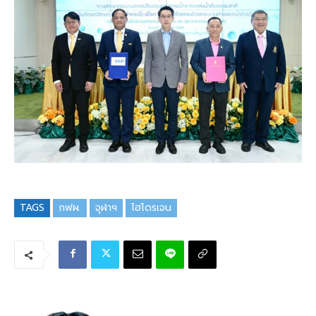
TAGS
กฟผ.
จุฬาฯ
ไฮโดรเจน