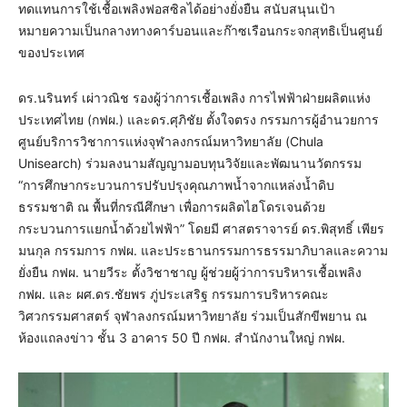
ทดแทนการใช้เชื้อเพลิงฟอสซิลได้อย่างยั่งยืน สนับสนุนเป้า
หมายความเป็นกลางทางคาร์บอนและก๊าซเรือนกระจกสุทธิเป็นศูนย์
ของประเทศ
ดร.นรินทร์ เผ่าวณิช รองผู้ว่าการเชื้อเพลิง การไฟฟ้าฝ่ายผลิตแห่ง
ประเทศไทย (กฟผ.) และดร.ศุภิชัย ตั้งใจตรง กรรมการผู้อำนวยการ
ศูนย์บริการวิชาการแห่งจุฬาลงกรณ์มหาวิทยาลัย (Chula
Unisearch) ร่วมลงนามสัญญามอบทุนวิจัยและพัฒนานวัตกรรม
“การศึกษากระบวนการปรับปรุงคุณภาพน้ำจากแหล่งน้ำดิบ
ธรรมชาติ ณ พื้นที่กรณีศึกษา เพื่อการผลิตไฮโดรเจนด้วย
กระบวนการแยกน้ำด้วยไฟฟ้า” โดยมี ศาสตราจารย์ ดร.พิสุทธิ์ เพียร
มนกุล กรรมการ กฟผ. และประธานกรรมการธรรมาภิบาลและความ
ยั่งยืน กฟผ. นายวีระ ตั้งวิชาชาญ ผู้ช่วยผู้ว่าการบริหารเชื้อเพลิง
กฟผ. และ ผศ.ดร.ชัยพร ภู่ประเสริฐ กรรมการบริหารคณะ
วิศวกรรมศาสตร์ จุฬาลงกรณ์มหาวิทยาลัย ร่วมเป็นสักขีพยาน ณ
ห้องแถลงข่าว ชั้น 3 อาคาร 50 ปี กฟผ. สำนักงานใหญ่ กฟผ.