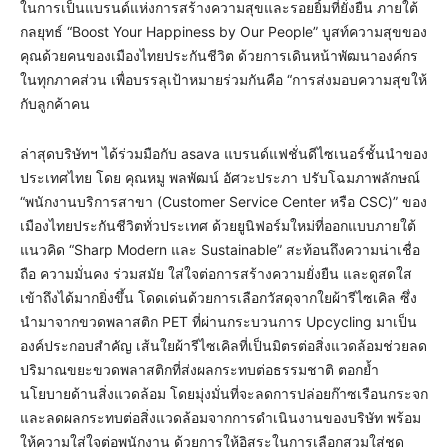
ในการเป็นแบรนด์แห่งการสร้างความสุขและรอยยิ้มที่ยั่งยืน ภายใต้
กลยุทธ์ “Boost Your Happiness by Our People” บูสท์ความสุขของ
คุณด้วยคนของเมืองไทยประกันชีวิต ด้วยการเดินหน้าพัฒนาองค์กร
ในทุกภาคส่วน เพื่อบรรลุเป้าหมายร่วมกันคือ “การส่งมอบความสุขให้
กับลูกค้าคน
ล่าสุดบริษัทฯ ได้ร่วมมือกับ asava แบรนด์แฟชั่นดีไซเนอร์ชั้นนำของ
ประเทศไทย โดย คุณหมู พลพัฒน์ อัศวะประภา ปรับโฉมภาพลักษณ์
“พนักงานบริการสาขา (Customer Service Center หรือ CSC)” ของ
เมืองไทยประกันชีวิตทั่วประเทศ ด้วยยูนิฟอร์มใหม่ที่ออกแบบภายใต้
แนวคิด “Sharp Modern และ Sustainable” สะท้อนถึงความน่าเชื่อ
ถือ ความมั่นคง ร่วมสมัย ใส่ใจต่อการสร้างความยั่งยืน และดูสดใส
เข้าถึงได้มากยิ่งขึ้น โดดเด่นด้วยการเลือกวัสดุจากใยผ้ารีไซเคิล ซึ่ง
นำมาจากขวดพลาสติก PET ที่ผ่านกระบวนการ Upcycling มาเป็น
องค์ประกอบสำคัญ เส้นใยผ้ารีไซเคิลที่เป็นมิตรต่อสิ่งแวดล้อมช่วยลด
ปริมาณขยะขวดพลาสติกที่ส่งผลกระทบต่อธรรมชาติ ตอกย้ำ
นโยบายด้านสิ่งแวดล้อม โดยมุ่งมั่นที่จะลดการปล่อยก๊าซเรือนกระจก
และลดผลกระทบต่อสิ่งแวดล้อมจากการดำเนินงานของบริษัท พร้อม
ให้ความใส่ใจต่อพนักงาน ด้วยการให้อิสระในการเลือกสวมใส่ชุด