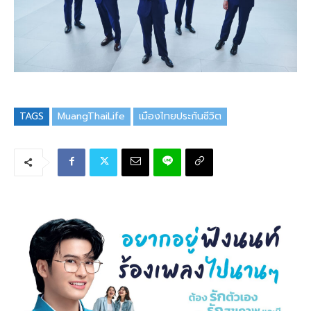
TAGS
MuangThaiLife
เมืองไทยประกันชีวิต