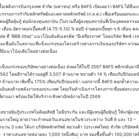
ื้อเพลิงการบินกรุงเทพ จำกัด (มหาชน) หรือ BAFS เปิดเผยว่า
BAFS ได้ยื่น
กรรมการกำกับหลักทรัพย์และตลาดหลักทรัพย์ (ก.ล.ต.) เพื่อเตรียมออกแล
ู้แทนผู้ถือหุ้นกู้ ต่อนักลงทุนสถาบัน (ไม่รวมถึงผู้ลงทุนสถาบันที่เป็นบุคคลธรร
 9 เดือน อัตราดอกเบี้ยคงที่ [4.75-5.10] % ต่อปี จ่ายดอกเบี้ยทุก ๆ 6 เดือน ตลอ
e ที่ “BBB (tha)” แนวโน้มอันดับเครดิต “มีเสถียรภาพ” โดยบริษัท ฟิทช์ เรทต
วามเชื่อมั่นในสถานะที่แข็งแกร่งของโครงสร้างทางการเงินของบริษัทฯ จากผล
มีแนวโน้มเติบโตอย่างต่อเนื่อง
ข็งแกร่งของบริษัทมาอย่างต่อเนื่อง ส่งผลให้ในปี 2567 BAFS พลิกกลับมามี
62 โดยมีรายได้รวมอยู่ที่ 3,507 ล้านบาท ขยายตัว 14 % เทียบกับปีก่อนหน้
 ล้านบาท เพิ่มขึ้น 175% เทียบกับปีก่อนหน้า นอกจากนี้ BAFS ตอกย้ำความเป
มั่นคงด้านพลังงานของประเทศ โดยเริ่มดำเนินการโครงการเชื่อมต่อระบบ
ที่ผ่านมา พร้อมเปิดให้บริการเชิงพาณิชย์ภายในปี 2569
นกู้ประเภทไม่ด้อยสิทธิ ไม่มีประกัน และมีผู้แทนผู้ถือหุ้นกู้ ให้แก่ผู้ลง
ลงทุนรายใหญ่ คาดว่าจะกำหนดวันเสนอขายในช่วงระหว่าง วันที่ 9 และ 13 –
นวน 3 แห่ง ได้แก่ บริษัทหลักทรัพย์ หยวนต้า (ประเทศไทย) จำกัด บริษัทหลั
ชน) ราคาเสนอขายหน่วยละ 1,000 (หนึ่งพัน) บาท จองซื้อขั้นต่ำ 100,000 (หน