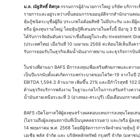
ม.ล. ณัฐสิทธิ์ ดิศกุล
กรรมการผู้อำนวยการใหญ่ บริษัท บริการเช
รายการและอยู่ระหว่างขั้นตอนการขออนุมัติจากสำนักงานคณะ
หุ้นกู้ชนิดระบุชื่อผู้ถือ ประเภทไม่ด้อยสิทธิ ไม่มีประกัน และมีผ
หรือ ผู้ลงทุนรายใหญ่ โดยหุ้นกู้ที่เสนอขายในครั้งนี้ มีอายุ 3 ปี
ได้รับการจัดอันดับความน่าเชื่อถืออยู่ในระดับ Investment Grad
(ประเทศไทย) เมื่อวันที่ 10 เมษายน 2568 สะท้อนให้เห็นถึงค
รับการยอมรับในธุรกิจเติมน้ำมันอากาศยาน และธุรกิจการบินที่
ในช่วงที่ผ่านมา BAFS มีการลงทุนเพื่อเสริมศักยภาพและความแ
เป็นปีแรกนับตั้งแต่เกิดการแพร่ระบาดของโควิด-19 จากในปี 25
EBITDA 1,594.3 ล้านบาท เพิ่มขึ้น 21% และมีกำไรสุทธิ 102.9
ด้านธุรกิจบริการพลังงาน ในฐานะกลไกในการเสริมสร้างความ
น้ำมันสายเหนือระยะที่ 3 (อ่างทอง-สระบุรี) เมื่อเดือนมกราคม
BAFS เปิดโอกาสให้ผู้ลงทุนสร้างผลตอบแทนการลงทุนโดยเสนอขายหุ้
(ไม่รวมถึงผู้ลงทุนสถาบันที่เป็นบุคคลธรรมดา) และ/หรือ ผู้
14 พฤษภาคม พ.ศ. 2568 โดยมีผู้จัดการการจัดจำหน่ายหุ้นกู้ จำ
เอเซีย พลัส จำกัด และ บริษัทหลักทรัพย์ กรุงศรี จำกัด (มหา