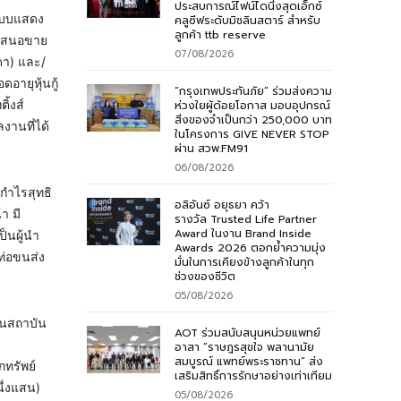
ประสบการณ์ไฟน์ไดนิ่งสุดเอ็กซ์
แบบแสดง
คลูซีฟระดับมิชลินสตาร์ สำหรับ
ลูกค้า ttb reserve
ะเสนอขาย
07/08/2026
มดา) และ/
ดอายุหุ้นกู้
“กรุงเทพประกันภัย” ร่วมส่งความ
ิ้งส์
ห่วงใยผู้ด้อยโอกาส มอบอุปกรณ์
สิ่งของจำเป็นกว่า 250,000 บาท
งานที่ได้
ในโครงการ GIVE NEVER STOP
ผ่าน สวพ.FM91
06/08/2026
กำไรสุทธิ
อลิอันซ์ อยุธยา คว้า
า มี
รางวัล Trusted Life Partner
Award ในงาน Brand Inside
็นผู้นำ
Awards 2026 ตอกย้ำความมุ่ง
ท่อขนส่ง
มั่นในการเคียงข้างลูกค้าในทุก
ช่วงของชีวิต
05/08/2026
ทุนสถาบัน
AOT ร่วมสนับสนุนหน่วยแพทย์
อาสา “ราษฎรสุขใจ พลานามัย
สมบูรณ์ แพทย์พระราชทาน” ส่ง
กทรัพย์
เสริมสิทธิ์การรักษาอย่างเท่าเทียม
ึ่งแสน)
05/08/2026