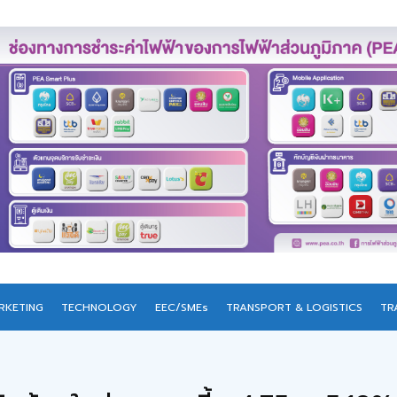
RKETING
TECHNOLOGY
EEC/SMEs
TRANSPORT & LOGISTICS
TR