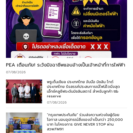
PEA เตือนภัย! ระวังมิจฉาชีพแอบอ้างเป็นเจ้าหน้าที่การไฟฟ้า
07/08/2026
พรูเด็นเชียล ประเทศไทย จับมือ มิชลิน ไกด์
ประเทศไทย รังสรรค์ประสบการณ์ไฟน์ไดนิ่งสุด
เอ็กซ์คลูซีฟระดับมิชลินสตาร์ สำหรับลูกค้า ttb
reserve
07/08/2026
“กรุงเทพประกันภัย” ร่วมส่งความห่วงใยผู้ด้อย
โอกาส มอบอุปกรณ์สิ่งของจำเป็นกว่า 250,000
บาท ในโครงการ GIVE NEVER STOP ผ่าน
สวพ.FM91