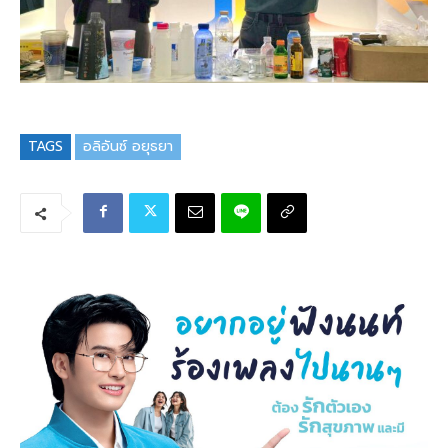
TAGS
อลิอันซ์ อยุธยา