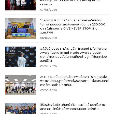
เอ็กซ์คลูซีฟระดับมิชลินสตาร์ สำหรับลูกค้า ttb
reserve
07/08/2026
“กรุงเทพประกันภัย” ร่วมส่งความห่วงใยผู้ด้อย
โอกาส มอบอุปกรณ์สิ่งของจำเป็นกว่า 250,000
บาท ในโครงการ GIVE NEVER STOP ผ่าน
สวพ.FM91
06/08/2026
อลิอันซ์ อยุธยา คว้ารางวัล Trusted Life Partner
Award ในงาน Brand Inside Awards 2026
ตอกย้ำความมุ่งมั่นในการเคียงข้างลูกค้าในทุกช่วง
ของชีวิต
05/08/2026
AOT ร่วมสนับสนุนหน่วยแพทย์อาสา “ราษฎรสุขใจ
พลานามัยสมบูรณ์ แพทย์พระราชทาน” ส่งเสริมสิทธิ์
การรักษาอย่างเท่าเทียม
05/08/2026
วิริยะประกันภัย เดินหน้ากิจกรรม “สร้างเครือข่าย
จิตอาสา รักษ์ช้างป่าภาคตะวันออก” ครั้งที่ 2