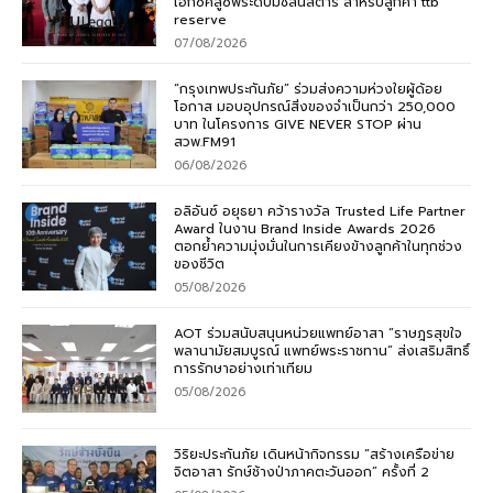
เอ็กซ์คลูซีฟระดับมิชลินสตาร์ สำหรับลูกค้า ttb
reserve
07/08/2026
“กรุงเทพประกันภัย” ร่วมส่งความห่วงใยผู้ด้อย
โอกาส มอบอุปกรณ์สิ่งของจำเป็นกว่า 250,000
บาท ในโครงการ GIVE NEVER STOP ผ่าน
สวพ.FM91
06/08/2026
อลิอันซ์ อยุธยา คว้ารางวัล Trusted Life Partner
Award ในงาน Brand Inside Awards 2026
ตอกย้ำความมุ่งมั่นในการเคียงข้างลูกค้าในทุกช่วง
ของชีวิต
05/08/2026
AOT ร่วมสนับสนุนหน่วยแพทย์อาสา “ราษฎรสุขใจ
พลานามัยสมบูรณ์ แพทย์พระราชทาน” ส่งเสริมสิทธิ์
การรักษาอย่างเท่าเทียม
05/08/2026
วิริยะประกันภัย เดินหน้ากิจกรรม “สร้างเครือข่าย
จิตอาสา รักษ์ช้างป่าภาคตะวันออก” ครั้งที่ 2