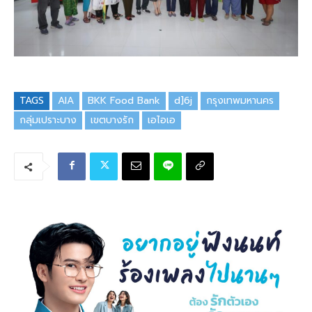
TAGS
AIA
BKK Food Bank
d]6j
กรุงเทพมหานคร
กลุ่มเปราะบาง
เขตบางรัก
เอไอเอ