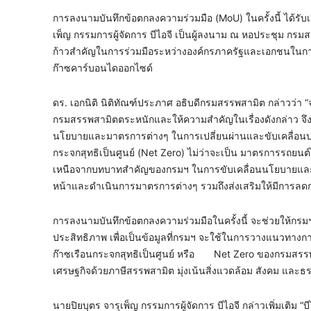
การลงนามบันทึกข้อตกลงความร่วมมือ (MoU) ในครั้งนี้ ได้รับเ
เพ็ญ กรรมการผู้จัดการ บีไอจี เป็นผู้ลงนาม ณ หอประชุม กรม
ก้าวสำคัญในการร่วมมือระหว่างองค์กรภาครัฐและเอกชนใน
ก๊าซคาร์บอนไดออกไซด์
ดร. เอกนิติ นิติทัณฑ์ประภาศ อธิบดีกรมสรรพสามิต กล่าวว่า “
กรมสรรพสามิตตระหนักและให้ความสำคัญในเรื่องดังกล่าว จึงเ
นโยบายและมาตรการต่างๆ ในการเปลี่ยนผ่านและขับเคลื่อนป
กระจกสุทธิเป็นศูนย์ (Net Zero) ไม่ว่าจะเป็น มาตรการรถยน
เหนือจากบทบาทสำคัญของกรมฯ ในการขับเคลื่อนนโยบายและมาต
หน้าและดำเนินการมาตรการต่างๆ รวมถึงส่งเสริมให้มีการลดกา
การลงนามบันทึกข้อตกลงความร่วมมือในครั้งนี้ จะช่วยให้กร
ประสิทธิภาพ เพื่อเป็นข้อมูลที่กรมฯ จะใช้ในการวางแนวทางก
ก๊าซเรือนกระจกสุทธิเป็นศูนย์ หรือ Net Zero ของกรมสรรพ
เศรษฐกิจด้วยภาษีสรรพสามิต มุ่งเน้นสิ่งแวดล้อม สังคม และ
นายปิยบุตร จารุเพ็ญ กรรมการผู้จัดการ บีไอจี กล่าวเพิ่มเติม