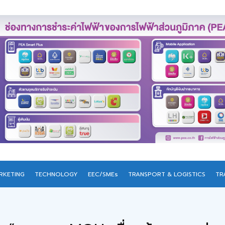
RKETING
TECHNOLOGY
EEC/SMEs
TRANSPORT & LOGISTICS
TR