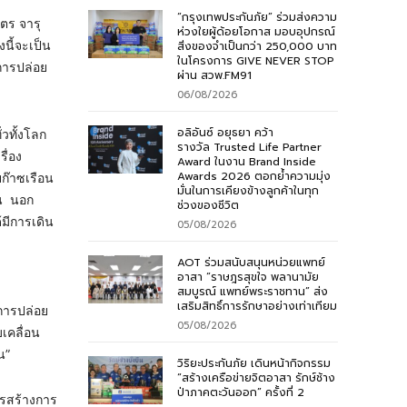
“กรุงเทพประกันภัย” ร่วมส่งความ
ตร จารุ
ห่วงใยผู้ด้อยโอกาส มอบอุปกรณ์
นี้จะเป็น
สิ่งของจำเป็นกว่า 250,000 บาท
ในโครงการ GIVE NEVER STOP
การปล่อย
ผ่าน สวพ.FM91
06/08/2026
อลิอันซ์ อยุธยา คว้า
วทั้งโลก
รางวัล Trusted Life Partner
ื่อง
Award ในงาน Brand Inside
Awards 2026 ตอกย้ำความมุ่ง
ก๊าซเรือน
มั่นในการเคียงข้างลูกค้าในทุก
้น นอก
ช่วงของชีวิต
มีการเดิน
05/08/2026
AOT ร่วมสนับสนุนหน่วยแพทย์
อาสา “ราษฎรสุขใจ พลานามัย
สมบูรณ์ แพทย์พระราชทาน” ส่ง
เสริมสิทธิ์การรักษาอย่างเท่าเทียม
การปล่อย
05/08/2026
เคลื่อน
น”
วิริยะประกันภัย เดินหน้ากิจกรรม
“สร้างเครือข่ายจิตอาสา รักษ์ช้าง
ป่าภาคตะวันออก” ครั้งที่ 2
ารสร้างการ