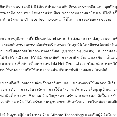
กียรติจาก ดร. เอกนิติ นิติทัณฑ์ประภาศ อธิบดีกรมสรรพสามิต และ คุณปิยบุ
สรรพสามิต กรุงเทพฯ โดยความร่วมมือระหว่างกรมสรรพสามิต และบีไอจี ครั้ง
การนำนวัตกรรม Climate Technology มาใช้ในการตรวจสอบและช่วยลด 
จากสภาพภูมิอากาศที่เปลี่ยนแปลงอย่างรวดเร็ว ส่งผลกระทบต่อทุกภาคส่วนทั่
ร่งผลักดันการลดการปล่อยก๊าซเรือนกระจกในทุกมิติ โดยมีการเดินหน้าในเร
ระเทศไปสู่ความเป็นกลางทางคาร์บอน (Carbon Neutrality) และการปล่อย
ต์ไฟฟ้า EV 3.0 และ EV 3.5 พลาสติกชีวภาพ ภาษีคาร์บอน และอื่น ๆ เป็นต
รการเพื่อขับเคลื่อนประเทศไปสู่ Net Zero แล้ว ภายในองค์กรกรมฯ ได้
รใช้ทรัพยากรหรือใช้ทรัพยากรอย่างเกิดประสิทธิภาพสูงสุดในทุกมิติ
มฯ ทราบถึงปริมาณการปล่อยก๊าซคาร์บอน และแนวทางการใช้พลังงานที่เกิด
ารยกระดับ การบริหารจัดการการใช้ทรัพยากรทั้งระบบ เพื่อมุ่งสู่เป้าหมาย
สามิตทั่วประเทศ ซึ่งสอดคล้องกับยุทธศาสตร์ของกรมสรรพสามิตในการขับ
ธรรมาภิบาล หรือ ESG สร้างมาตรฐานสากล เดินหน้าประเทศไทยสู่ความยั่งยื
 “บีไอจี ในฐานะผู้นำนวัตกรรมด้าน Climate Technology และเป็นผู้ริเริ่มในก