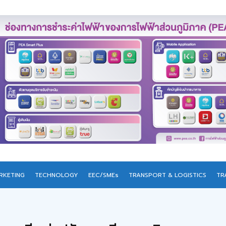
RKETING
TECHNOLOGY
EEC/SMEs
TRANSPORT & LOGISTICS
TR