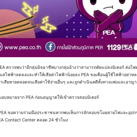
PEA ตรวจพบว่ามีกลุ่มมิจฉาชีพบางกลุ่มอ้างว่าสามารถดัดแปลงมิเตอร์ ต่อไ
แสไฟฟ้าลดลงและทำให้เสียค่าไฟฟ้าน้อยลง PEA ขอเตือนผู้ใช้ไฟฟ้าอย่าหลง
บค่าเสียหายตลอดจนเสียค่าใช้จ่ายอื่นๆ และถูกดำเนินคดีทั้งทางแพ่งและอาญา
มอบหมายจาก PEA ก่อนอนุญาตให้เข้าตรวจสอบมิเตอร์
วนรวม PEA ขอความร่วมมือประชาชนหากพบเห็นการลักลอบขโมยสายไฟและอุปก
 PEA Contact Center ตลอด 24 ชั่วโมง