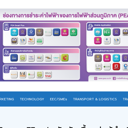
RKETING
TECHNOLOGY
EEC/SMEs
TRANSPORT & LOGISTICS
TR