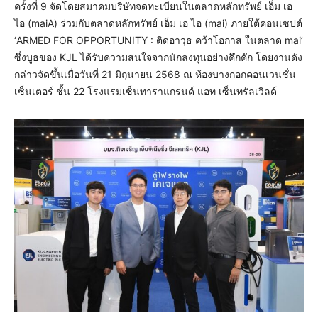
ครั้งที่ 9 จัดโดยสมาคมบริษัทจดทะเบียนในตลาดหลักทรัพย์ เอ็ม เอ
ไอ (maiA) ร่วมกับตลาดหลักทรัพย์ เอ็ม เอ ไอ (mai) ภายใต้คอนเซปต์
‘ARMED FOR OPPORTUNITY : ติดอาวุธ คว้าโอกาส ในตลาด mai’
ซึ่งบูธของ KJL ได้รับความสนใจจากนักลงทุนอย่างคึกคัก โดยงานดัง
กล่าวจัดขึ้นเมื่อวันที่ 21 มิถุนายน 2568 ณ ห้องบางกอกคอนเวนชั่น
เซ็นเตอร์ ชั้น 22 โรงแรมเซ็นทาราแกรนด์ แอท เซ็นทรัลเวิลด์