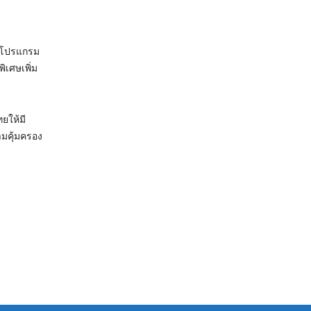
านโปรแกรม
เศษเพิ่ม
ยให้มี
ามคุ้มครอง