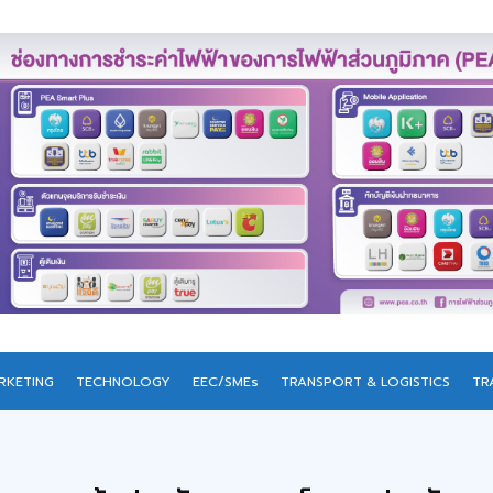
RKETING
TECHNOLOGY
EEC/SMEs
TRANSPORT & LOGISTICS
TR