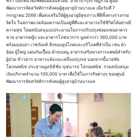
ชรา และหน่วยแพทย์เคลื่อนที่โดย “อาสาบำรุงราษฎร์ ณ ศูนย์
พัฒนาการจัดสวัสดิการสังคมผู้สูงอายุบ้านบางแค เมื่อวันที่ 7
กรกฎาคม 2568 เพื่อส่งเสริมให้ผู้สูงอายุมีสุขภาวะที่ดีทั้งทางร่างกาย
จิตใจ ในสภาพแวดล้อมความเป็นอยู่ที่ดีและสามารถใช้ชีวิตได้อย่างมี
ความสุข โดยสนับสนุนงบประมาณในการปรับปรุงซ่อมแซมอาคาร
ชาย อาคารหญิง และอาคารโภชนาการ มูลค่ากว่า 360,000 บาท
พร้อมมอบยา เวชภัณฑ์ สิ่งของอุปโภคและบริโภคที่จำเป็น เช่น ผ้า
อ้อม ผู้ใหญ่ แผ่นกันเปื้อน ผ้าขนหนู อาหารเสริมทางการแพทย์สำหรับ
ผู้ป่วย ข้าวสาร อาหารแห้งและเครื่องปรุงรส นอกจากนี้นายชัย
โสภณพนิช ประธานมูลนิธิชัย-นุชนารถ โสภณพนิช ร่วมสนับสนุน
เงินบริจาคจำนวน 100,000 บาท เพื่อใช้ในภารกิจต่างๆ ของศูนย์
พัฒนาการจัดสวัสดิการสังคมผู้สูงอายุบ้านบางแค