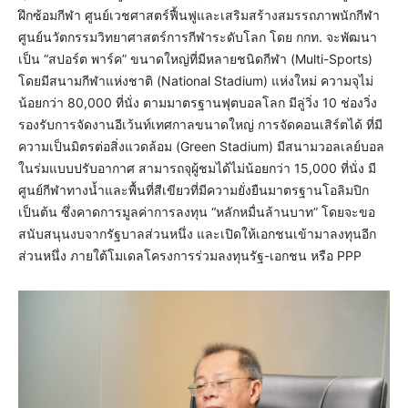
ฝึกซ้อมกีฬา ศูนย์เวชศาสตร์ฟื้นฟูและเสริมสร้างสมรรถภาพนักกีฬา
ศูนย์นวัตกรรมวิทยาศาสตร์การกีฬาระดับโลก โดย กกท. จะพัฒนา
เป็น “สปอร์ต พาร์ค” ขนาดใหญ่ที่มีหลายชนิดกีฬา (Multi-Sports)
โดยมีสนามกีฬาแห่งชาติ (National Stadium) แห่งใหม่ ความจุไม่
น้อยกว่า 80,000 ที่นั่ง ตามมาตรฐานฟุตบอลโลก มีลู่วิ่ง 10 ช่องวิ่ง
รองรับการจัดงานอีเว้นท์เทศกาลขนาดใหญ่ การจัดคอนเสิร์ตได้ ที่มี
ความเป็นมิตรต่อสิ่งแวดล้อม (Green Stadium) มีสนามวอลเลย์บอล
ในร่มแบบปรับอากาศ สามารถจุผู้ชมได้ไม่น้อยกว่า 15,000 ที่นั่ง มี
ศูนย์กีฬาทางน้ำและพื้นที่สีเขียวที่มีความยั่งยืนมาตรฐานโอลิมปิก
เป็นต้น ซึ่งคาดการมูลค่าการลงทุน “หลักหมื่นล้านบาท” โดยจะขอ
สนับสนุนงบจากรัฐบาลส่วนหนึ่ง และเปิดให้เอกชนเข้ามาลงทุนอีก
ส่วนหนึ่ง ภายใต้โมเดลโครงการร่วมลงทุนรัฐ-เอกชน หรือ PPP