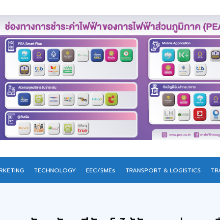
RKETING
TECHNOLOGY
EEC/SMEs
TRANSPORT & LOGISTICS
TR