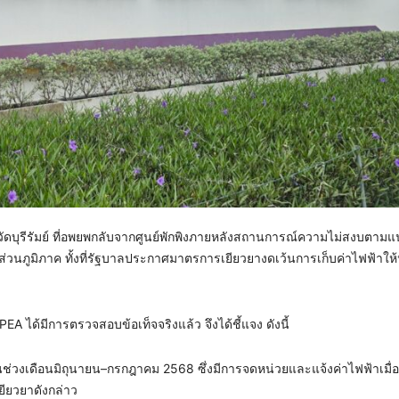
วัดบุรีรัมย์ ที่อพยพกลับจากศูนย์พักพิงภายหลังสถานการณ์ความไม่สงบตาม
่วนภูมิภาค ทั้งที่รัฐบาลประกาศมาตรการเยียวยางดเว้นการเก็บค่าไฟฟ้าใ
EA ได้มีการตรวจสอบข้อเท็จจริงแล้ว จึงได้ชี้แจง ดังนี้
นช่วงเดือนมิถุนายน–กรกฎาคม 2568 ซึ่งมีการจดหน่วยและแจ้งค่าไฟฟ้าเมื่อว
ียวยาดังกล่าว