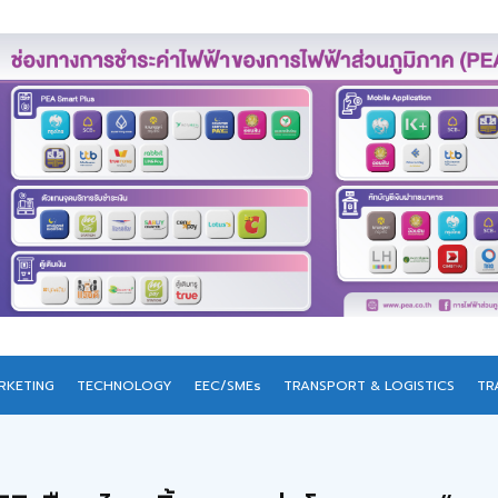
RKETING
TECHNOLOGY
EEC/SMEs
TRANSPORT & LOGISTICS
TR