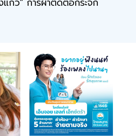
สงแก้ว” การผ่าตัดต้อกระจก