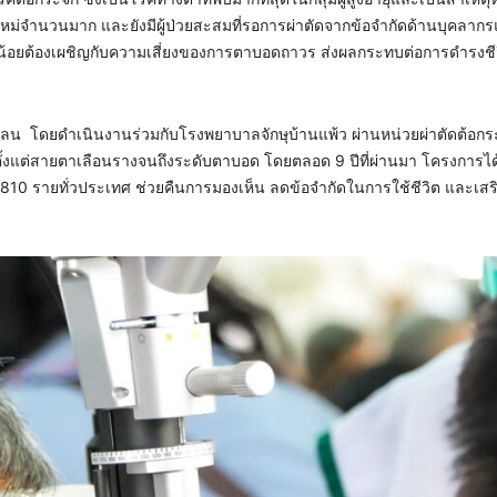
ใหม่จำนวนมาก และยังมีผู้ป่วยสะสมที่รอการผ่าตัดจากข้อจำกัดด้านบุคลา
นไม่น้อยต้องเผชิญกับความเสี่ยงของการตาบอดถาวร ส่งผลกระทบต่อการดำรงชี
าดแคลน โดยดำเนินงานร่วมกับโรงพยาบาลจักษุบ้านแพ้ว ผ่านหน่วยผ่าตัดต้อก
ุนแรงตั้งแต่สายตาเลือนรางจนถึงระดับตาบอด โดยตลอด 9 ปีที่ผ่านมา โครงการไ
า 810 รายทั่วประเทศ ช่วยคืนการมองเห็น ลดข้อจำกัดในการใช้ชีวิต และเส