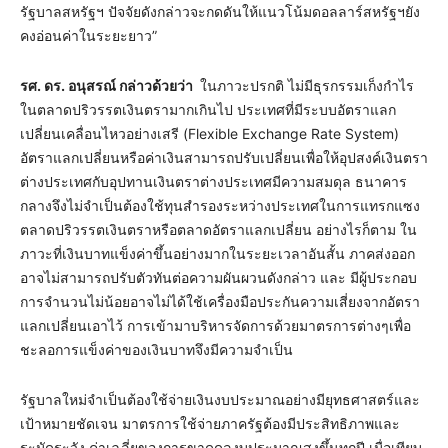
รัฐบาลสหรัฐฯ ปัจจัยดังกล่าวจะกดดันให้แนวโน้มดอลลาร์สหรัฐฯยัง
คงอ่อนค่าในระยะยาว”
รศ. ดร. อนุสรณ์ กล่าวด้วยว่า
ในภาวะปรกติ ไม่มีธุรกรรมเก็งกำไร
ในตลาดปริวรรตเงินตรามากเกินไป ประเทศที่มีระบบอัตราแลก
เปลี่ยนเคลื่อนไหวอย่างเสรี (Flexible Exchange Rate System)
อัตราแลกเปลี่ยนหรือค่าเงินสามารถปรับเปลี่ยนเพื่อให้อุปสงค์เงินตรา
ต่างประเทศกับอุปทานเงินตราต่างประเทศมีความสมดุล ธนาคาร
กลางจึงไม่จำเป็นต้องใช้ทุนสำรองระหว่างประเทศในการแทรกแซง
ตลาดปริวรรตเงินตราหรือตลาดอัตราแลกเปลี่ยน อย่างไรก็ตาม ใน
ภาวะที่เงินบาทแข็งค่าขึ้นอย่างมากในระยะเวลาอันสั้น ภาคส่งออก
อาจไม่สามารถปรับตัวทันต่อความผันผวนดังกล่าว และ มีผู้ประกอบ
การจำนวนไม่น้อยอาจไม่ได้ใช้เครื่องมือประกันความเสี่ยงจากอัตรา
แลกเปลี่ยนเอาไว้ การเข้ามาบริหารจัดการด้วยมาตรการต่างๆเพื่อ
ชะลอการแข็งค่าของเงินบาทจึงมีความจำเป็น
รัฐบาลใหม่จำเป็นต้องใช้จ่ายเงินงบประมาณอย่างมียุทธศาสตร์และ
เป้าหมายชัดเจน มาตรการใช้จ่ายภาครัฐต้องมีประสิทธิภาพและ
ระมัดระวัง ค่าเฉลี่ยของการขาดดุลงบประมาณสูงขึ้นทุกปี เมื่อเทียบ