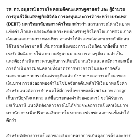
รศ. ดร. อนุสรณ์ ธรรมใจ คณบดีคณะเศรษฐศาสตร์ และ ผู้อำนวย
การศูนย์วิจัยเศรษฐกิจดิจิทัล การลงทุนและการค้าระหว่างประเทศ
(
DEIIT)
มหาวิทยาลัยหอการค้าไทย กล่าวว่า
สถานการณ์ค่าเงินบาท
แข็งค่าเร็วและแรงจะส่งผลกระทบต่อเศรษฐกิจไทยโดยภาพรวม ภาค
ส่งออกและภาคการท่องเที่ยว อาจทำให้ตัวเลขส่งออกขยายตัวติดลบ
ได้ในช่วงไตรมาสสี่ เพิ่มความเสี่ยงของภาวะเงินฝืดมากยิ่งขึ้น การ
เร่งรัดอัดฉีดการใช้จ่ายภาครัฐผ่านมาตรการต่างๆมีความจำเป็น
และต้องดำเนินการควบคู่กับการเพิ่มปริมาณเงินและลดอัตราดอกเบี้ย
การดำเนินการผ่อนคลายทั้งมาตรการทางการเงินและการคลัง
นอกจากจะช่วยกระตุ้นเศรษฐกิจแล้ว ยังช่วยชะลอการแข็งค่าของ
เงินบาท การส่งออกทองคำไม่ใช่ปัจจัยกดดันหลักให้เงินบาทแข็งค่า
สำหรับแนวคิดการกำหนดให้มีการซื้อขายทองด้วยเงินบาท อาจถูก
เก็บภาษีธุรกิจเฉพาะ แต่ซื้อขายทองคำด้วยดอลลาร์ จะได้รับการ
ยกเว้นภาษี แนวคิดดังกล่าวอาจไม่ได้ช่วยชะลอการแข็งค่าเงินบาท
มากนัก การเพิ่มปริมาณเงินบาทในระบบจะช่วยชะลอการแข็งค่าได้
ดีกว่า
สำหรับทิศทางการแข็งค่าของเงินบาทจากการเกินดุลการค้าและการ