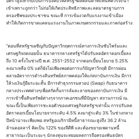
อัตราสูงเท่ากับเป็นการบังคับให้สหรัฐฯผลิตสินค้าที่แทนที่ควรจะนำ
เข้าเพราะถูกกว่า ไม่ก่อให้เกิดประสิทธิภาพและลดมาตรฐานการ
ครองชีพของประชาชน ขณะที่ การเข้มงวดกับแรงงานเข้าเมือง
ทำให้เกิดการขาดแคลนแรงงานในภาคเกษตรกรรมและภาคก่อสร้าง
“ตอนที่สหรัฐฯเผชิญกับปัญหาวิกฤตการณ์ทางการเงินซับไพร์มและ
เศรษฐกิจถดถอยนั้น ธนาคารกลางสหรัฐฯได้ปรับลดอัตราดอกเบี้ยลง
ถึง 10 ครั้งในช่วงปี พ.ศ. 2551-2552 จากดอกเบี้ยนโยบาย 5.25%
ลงมาเหลือ 0% แต่ก็ยังไม่เพียงพอต่อการแก้ปัญหาวิกฤติ มีการผ่อน
คลายอัตราการดำรงสินทรัพย์สภาพคล่องให้แก่สถาบันการเงิน มีการ
ให้วงเงินกู้ยืมระยะสั้น มีการทำธุรกรรมสวอป (Swap) กับธนาคาร
กลางประเทศต่างๆเพื่อสกัดกั้นการล้มละลายของสถาบันการเงิน มี
การเข้าซื้อสินทรัพย์ต่างๆจากภาคเอกชนที่มีปัญหา สถานการณ์ ณ.
ขณะนี้เป็นเพียงการชะลอตัวของเศรษฐกิจสหรัฐฯเท่านั้น การปรับลด
อัตราดอกเบี้ยนโยบายจากระดับ 4.5% ลงมาสู่ระดับ 3% ในช่วงกลาง
ปีหน้าน่าจะเพียงพอ สหรัฐอเมริกามีหนี้สาธารณะสูงถึง 36.2 ล้าน
ล้านดอลลาร์ คิดเป็น 122% ของจีดีพี และต้องขยายเพดานหนี้
สาธารณะเป็นระยะๆ นักลงทุนจะทยอยลดการถือครองพันธบัตร