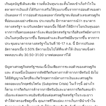
เกินดุลบัญชีเดินสะพัด รวมทั้งเงินทุนระยะสั้นไหลเข้าเก็งกำไรใน
ตลาดการเงินแล้วได้รับการเสริมให้รุนแรงขึ้นจากการอ่อนตัวของค่า
เงินดอลลาร์ การอ่อนตัวของดอลลาร์สหรัฐฯสะท้อนตัวเลขเศรษฐกิจ
ที่อ่อนแอลงอย่างชัดเจน ประกอบกับ มีการคาดการณ์ว่า ธนาคาร
กลางสหรัฐฯ จะปรับลดอัตราดอกเบี้ย ก็ยิ่งทำให้มีการโยกเงินทุนออก
จากการถือครองดอลลาร์และพันธบัตรสหรัฐฯมาถือสินทรัพย์ทางการ
เงินในสกุลอื่นๆมากขึ้น ถือทองคำและสินทรัพย์อื่นๆมากขึ้น หากการ
ประชุมธนาคารกลางสหรัฐฯในวันที่ 16-17 ก.ย. นี้ มีการปรับลด
อัตราดอกเบี้ย 0.50% มีความเป็นไปได้ที่จะทำให้ เงินบาทแข็งค่า
ทดสอบระดับ 30.50-31.00 บาทต่อดอลลาร์ได้
ปัญหาเศรษฐกิจสหรัฐฯขณะนี้เป็นเพียงการชะลอตัวของเศรษฐกิจ
และ ส่วนหนึ่งเป็นผลจากลัทธิกีดกันทางการค้าจากภาษีทรัมป์ ยังไม่
ได้มีสัญญาณใดๆที่จะเกิดวิกฤตการณ์ทางการเงินและเศรษฐกิจ
ถดถอยแบบวิกฤตซับไพร์ม (Subprime Crisis) ในเร็วๆนี้ อย่างไร
ก็ตาม การกีดกันการค้าจากภาษีทรัมป์และมาตรการกีดกันคนเข้า
เมืองจะส่งผลกระทบอันซับซ้อนต่อเศรษฐกิจสหรัฐฯในระยะยาว
ทำให้ค่าครองชีพสูงขึ้น คุณภาพชีวิตแย่ลง การเก็บภาษีนำเข้าใน