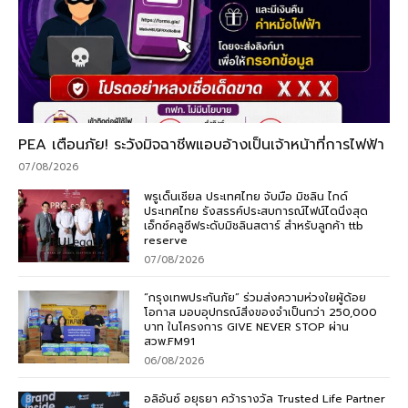
PEA เตือนภัย! ระวังมิจฉาชีพแอบอ้างเป็นเจ้าหน้าที่การไฟฟ้า
07/08/2026
พรูเด็นเชียล ประเทศไทย จับมือ มิชลิน ไกด์
ประเทศไทย รังสรรค์ประสบการณ์ไฟน์ไดนิ่งสุด
เอ็กซ์คลูซีฟระดับมิชลินสตาร์ สำหรับลูกค้า ttb
reserve
07/08/2026
“กรุงเทพประกันภัย” ร่วมส่งความห่วงใยผู้ด้อย
โอกาส มอบอุปกรณ์สิ่งของจำเป็นกว่า 250,000
บาท ในโครงการ GIVE NEVER STOP ผ่าน
สวพ.FM91
06/08/2026
อลิอันซ์ อยุธยา คว้ารางวัล Trusted Life Partner