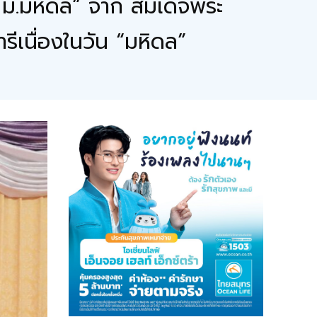
น ม.มหิดล” จาก สมเด็จพระ
ีเนื่องในวัน “มหิดล”