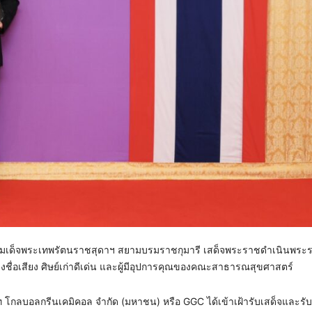
กรมสมเด็จพระเทพรัตนราชสุดาฯ สยามบรมราชกุมารี เสด็จพระราชดำเนินพร
ร้างชื่อเสียง ศิษย์เก่าดีเด่น และผู้มีอุปการคุณของคณะสาธารณสุขศาสตร์
ท โกลบอลกรีนเคมิคอล จำกัด (มหาชน) หรือ GGC ได้เข้าเฝ้ารับเสด็จและรับ