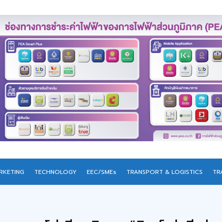
RKETING
TECHNOLOGY
EEC/SMEs
TRANSPORT & LOGISTICS
TR