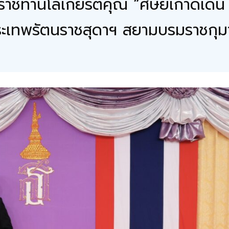
าชทานโล่เกียรติคุณ “ศิษย์เก่าดีเด่
ะเทพรัตนราชสุดาฯ สยามบรมราชกุมาร