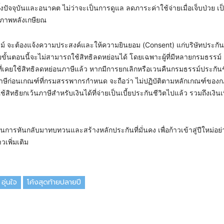
ปัจจุบันและอนาคต ไม่ว่าจะเป็นการดูแล ลดภาระค่าใช้จ่ายเมื่อเจ็บป่วย เป็
ุณภาพหลังเกษียณ
ธรรม์ จะต้องแจ้งความประสงค์และให้ความยินยอม (Consent) แก่บริษัทประกันชี
้นตอนนี้จะไม่สามารถใช้สิทธิลดหย่อนได้ โดยเฉพาะผู้ที่มีหลายกรมธรรม์ ต
ที่เคยใช้สิทธิลดหย่อนภาษีแล้ว หากมีการยกเลิกหรือเวนคืนกรมธรรม์ประกันช
าษีก่อนเกณฑ์ที่กรมสรรพากรกำหนด จะถือว่า ไม่ปฏิบัติตามหลักเกณฑ์ของก
ใช้สิทธิยกเว้นภาษีสำหรับเงินได้ที่จ่ายเป็นเบี้ยประกันชีวิตไปแล้ว รวมถึงเงินเพ
นการหันกลับมาทบทวนและสร้างหลักประกันที่มั่นคง เพื่อก้าวเข้าสู่ปีใหม่อย่
วเพิ่มเติม
อุ่นใจ
โค้งสุดท้ายปลายปี