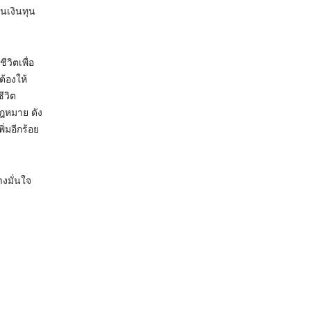
นเงินทุน
วิตเพื่อ
้องให้
ีวิต
ฎหมาย ดัง
ิ่มอีกร้อย
างมั่นใจ