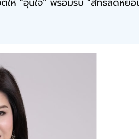
ตให้ “อุ่นใจ” พร้อมรับ “สิทธิลดหย่อ