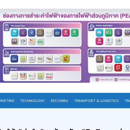
RKETING
TECHNOLOGY
EEC/SMEs
TRANSPORT & LOGISTICS
TR