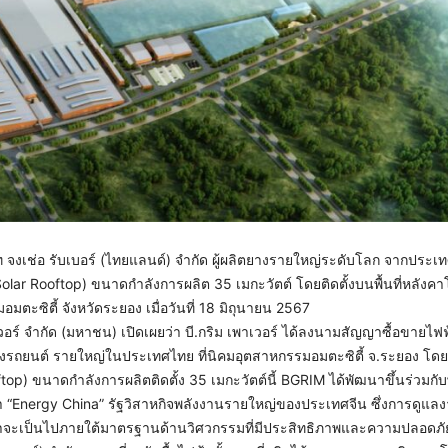
ท จงเช่อ รับเบอร์ (ไทยแลนด์) จำกัด ผู้ผลิตยางรายใหญ่ระดับโลก จากประเทศ
lar Rooftop) ขนาดกำลังการผลิต 35 เมกะวัตต์ โดยติดตั้งบนพื้นที่หลังค
มตะซิตี้ จังหวัดระยอง เมื่อวันที่ 18 มิถุนายน 2567
เวอร์ จำกัด (มหาชน) เปิดเผยว่า บี.กริม เพาเวอร์ ได้ลงนามสัญญาซื้อขายไฟฟ
ายยางรถยนต์ รายใหญ่ในประเทศไทย ที่นิคมอุตสาหกรรมอมตะซิตี้ จ.ระยอง โ
op) ขนาดกำลังการผลิตติดตั้ง 35 เมกะวัตต์นี้ BGRIM ได้พัฒนาขึ้นร่วมกั
่า “Energy China” รัฐวิสาหกิจพลังงานรายใหญ่ของประเทศจีน ซึ่งการดูแลง
าจะเป็นไปภายใต้มาตรฐานด้านวิศวกรรมที่มีประสิทธิภาพและความปลอดภั