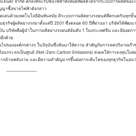
ไทยแลนด์) จำกัด ตกลงที่จะรับซื้อไฟฟ้าทั้งหมดที่ผลิตได้จากระบบการผลิตขอ
ญญาซื้อขายไฟฟ้าดังกล่าว
ามโดดเด่นด้วยเทคโนโลยีอันทันสมัย มีระบบการผลิตยางรถยนต์ที่ครบครันทุกข
ธุรกิจผู้ผลิตยางรถมาตั้งแต่ปี 2501 ซึ่งตลอด 60 ปีที่ผ่านมา บริษัทได้พัฒน
บัน บริษัทคือผู้นำในการผลิตยางรถยนต์อันดับ 1 ในประเทศจีน และมียอดก
อีกด้วย
่ยนไปขององค์กรต่างๆ ในปัจุบันซึ่งหันมาให้ความ สำคัญกับการลดปริมาณก๊า
ซเรือนกระจกเป็นศูนย์ (Net-Zero Carbon Emissions) ส่งผลให้การลงทุนในพ
ารด้านพลังงาน และมีความสำคัญมากขึ้นต่อการเติบโตของทุกธุรกิจในอน