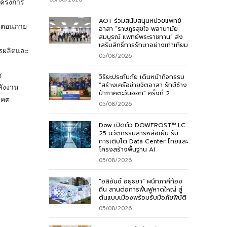
งโครงการ
AOT ร่วมสนับสนุนหน่วยแพทย์
ั้นตอนภาย
อาสา “ราษฎรสุขใจ พลานามัย
สมบูรณ์ แพทย์พระราชทาน” ส่ง
า
เสริมสิทธิ์การรักษาอย่างเท่าเทียม
ารผลิตและ
05/08/2026
ซ
วิริยะประกันภัย เดินหน้ากิจกรรม
“สร้างเครือข่ายจิตอาสา รักษ์ช้าง
ลังงาน
ป่าภาคตะวันออก” ครั้งที่ 2
าคต
05/08/2026
Dow เปิดตัว DOWFROST™ LC
25 นวัตกรรมสารหล่อเย็น รับ
การเติบโต Data Center ไทยและ
โครงสร้างพื้นฐาน AI
05/08/2026
“อลิอันซ์ อยุธยา” ผนึกภาคีท้อง
ถิ่น สานต่อการฟื้นฟูหาดใหญ่ สู่
ต้นแบบเมืองพร้อมรับมือภัยพิบัติ
05/08/2026