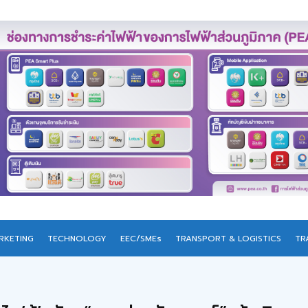
RKETING
TECHNOLOGY
EEC/SMEs
TRANSPORT & LOGISTICS
TR