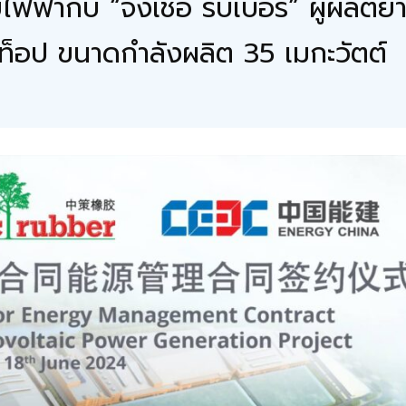
ยไฟฟ้ากับ “จงเช่อ รับเบอร์” ผู้ผลิต
ท็อป ขนาดกำลังผลิต 35 เมกะวัตต์