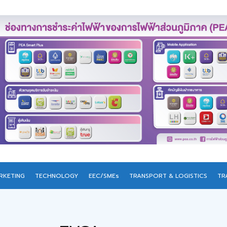
RKETING
TECHNOLOGY
EEC/SMEs
TRANSPORT & LOGISTICS
TR