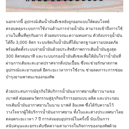
นอกจากนี้ อุปกรณ์เติมน้ำมันดีเซลยังถูกออกแบบให้ตอบโจทย์
ครอบคลุมระบบการใช้งานด้านการจ่ายน้ำมัน สามารถเข้าถึงการใช้
งานในพื้นที่ทุรกันดาร ด้วยสมรรถนะความทนทาน ตัวถังบรรจุน้ำมัน
ได้ถึง 3,000 ลิตร ระบบจัดเก็บน้ำมันที่ได้มาตรฐานความปลอดภัย
พร้อมติดตั้งระบบจ่ายน้ำมันด้วยประสิทธิภาพการเติมน้ำมันสูงสุด
300 ลิตรต่อนาที และระบบกรองน้ำมันดีเซลเพื่อให้มั่นใจว่าน้ำมันที่
ผ่านการเติมจะสะอาดปราศจากสิ่งปนเปื้อน ซึ่งจะช่วยรักษาสภาพ
อุปกรณ์และยานยนต์ ยืดระยะเวลาการใช้งาน ช่วยลดภาระการซ่อม
บำรุงยานพาหนะของกองทัพ
ด้วยประสบการณ์ธุรกิจให้บริการน้ำมันอากาศยานที่ยาวนานขอ
งบาฟส์ ต่อยอดนวัตกรรมสู่ธุรกิจบริการออกแบบ ผลิต และประกอบ
รถเติมน้ำมันอากาศยานในนาม บาฟส์ อินเทค ซึ่งได้รับความไว้
วางใจจากผู้ให้บริการน้ำมันอากาศยาน ทั้งในและต่างประเทศมาโดย
ตลอดระยะเวลา 7 ปี การส่งมอบอุปกรณ์ในครั้งนี้ นับเป็นการ
สนับสนุนและยกระดับขีดความสามารถในกิจการของกองทัพด้วย