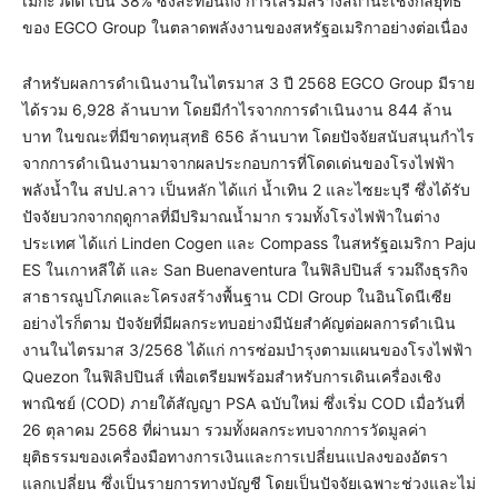
เมกะวัตต์ เป็น 38% ซึ่งสะท้อนถึง การเสริมสร้างสถานะเชิงกลยุทธ์
ของ EGCO Group ในตลาดพลังงานของสหรัฐอเมริกาอย่างต่อเนื่อง
สำหรับผลการดำเนินงานในไตรมาส 3 ปี 2568 EGCO Group มีราย
ได้รวม 6,928 ล้านบาท โดยมีกำไรจากการดำเนินงาน 844 ล้าน
บาท ในขณะที่มีขาดทุนสุทธิ 656 ล้านบาท โดยปัจจัยสนับสนุนกำไร
จากการดำเนินงานมาจากผลประกอบการที่โดดเด่นของโรงไฟฟ้า
พลังน้ำใน สปป.ลาว เป็นหลัก ได้แก่ น้ำเทิน 2 และไซยะบุรี ซึ่งได้รับ
ปัจจัยบวกจากฤดูกาลที่มีปริมาณน้ำมาก รวมทั้งโรงไฟฟ้าในต่าง
ประเทศ ได้แก่ Linden Cogen และ Compass ในสหรัฐอเมริกา Paju
ES ในเกาหลีใต้ และ San Buenaventura ในฟิลิปปินส์ รวมถึงธุรกิจ
สาธารณูปโภคและโครงสร้างพื้นฐาน CDI Group ในอินโดนีเซีย
อย่างไรก็ตาม ปัจจัยที่มีผลกระทบอย่างมีนัยสำคัญต่อผลการดำเนิน
งานในไตรมาส 3/2568 ได้แก่ การซ่อมบำรุงตามแผนของโรงไฟฟ้า
Quezon ในฟิลิปปินส์ เพื่อเตรียมพร้อมสำหรับการเดินเครื่องเชิง
พาณิชย์ (COD) ภายใต้สัญญา PSA ฉบับใหม่ ซึ่งเริ่ม COD เมื่อวันที่
26 ตุลาคม 2568 ที่ผ่านมา รวมทั้งผลกระทบจากการวัดมูลค่า
ยุติธรรมของเครื่องมือทางการเงินและการเปลี่ยนแปลงของอัตรา
แลกเปลี่ยน ซึ่งเป็นรายการทางบัญชี โดยเป็นปัจจัยเฉพาะช่วงและไม่