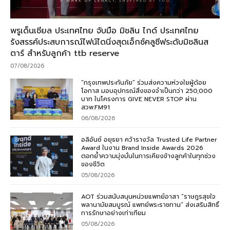
พรูเด็นเชียล ประเทศไทย จับมือ มิชลิน ไกด์ ประเทศไทย
รังสรรค์ประสบการณ์ไฟน์ไดนิ่งสุดเอ็กซ์คลูซีฟระดับมิชลินส
ตาร์ สำหรับลูกค้า ttb reserve
07/08/2026
“กรุงเทพประกันภัย” ร่วมส่งความห่วงใยผู้ด้อย
โอกาส มอบอุปกรณ์สิ่งของจำเป็นกว่า 250,000
บาท ในโครงการ GIVE NEVER STOP ผ่าน
สวพ.FM91
06/08/2026
อลิอันซ์ อยุธยา คว้ารางวัล Trusted Life Partner
Award ในงาน Brand Inside Awards 2026
ตอกย้ำความมุ่งมั่นในการเคียงข้างลูกค้าในทุกช่วง
ของชีวิต
05/08/2026
AOT ร่วมสนับสนุนหน่วยแพทย์อาสา “ราษฎรสุขใจ
พลานามัยสมบูรณ์ แพทย์พระราชทาน” ส่งเสริมสิทธิ์
การรักษาอย่างเท่าเทียม
05/08/2026