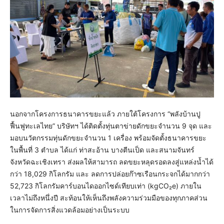
นอกจากโครงการธนาคารขยะแล้ว ภายใต้โครงการ “พลังบ้านปู
ฟื้นฟูทะเลไทย” บริษัทฯ ได้ติดตั้งทุ่นตาข่ายดักขยะจำนวน 9 จุด และ
มอบนวัตกรรมทุ่นดักขยะจำนวน 1 เครื่อง พร้อมจัดตั้งธนาคารขยะ
ในพื้นที่ 3 ตำบล ได้แก่ ท่าสะอ้าน บางตีนเป็ด และสนามจันทร์
จังหวัดฉะเชิงเทรา ส่งผลให้สามารถ ลดขยะหลุดรอดลงสู่แหล่งน้ำได้
กว่า 18,029 กิโลกรัม และ ลดการปล่อยก๊าซเรือนกระจกได้มากกว่า
52,723 กิโลกรัมคาร์บอนไดออกไซด์เทียบเท่า (kgCO₂e) ภายใน
เวลาไม่ถึงหนึ่งปี สะท้อนให้เห็นถึงพลังความร่วมมือของทุกภาคส่วน
ในการจัดการสิ่งแวดล้อมอย่างเป็นระบบ