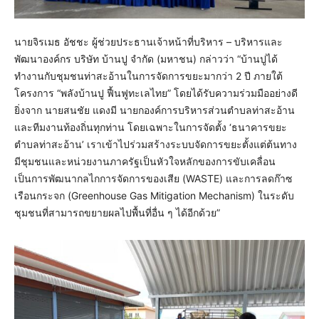
นายจิรเมธ อัชชะ ผู้ช่วยประธานเจ้าหน้าที่บริหาร – บริหารและ
พัฒนาองค์กร บริษัท บ้านปู จำกัด (มหาชน) กล่าวว่า “บ้านปูได้
ทำงานกับชุมชนท่าสะอ้านในการจัดการขยะมากว่า 2 ปี ภายใต้
โครงการ “พลังบ้านปู ฟื้นฟูทะเลไทย” โดยได้รับความร่วมมืออย่างดี
ยิ่งจาก นายสนชัย แดงมี นายกองค์การบริหารส่วนตำบลท่าสะอ้าน
และทีมงานท้องถิ่นทุกท่าน โดยเฉพาะในการจัดตั้ง ‘ธนาคารขยะ
ตำบลท่าสะอ้าน’ เราเข้าไปร่วมสร้างระบบจัดการขยะตั้งแต่ต้นทาง
มีชุมชนและหน่วยงานภาครัฐเป็นหัวใจหลักของการขับเคลื่อน
เป็นการพัฒนากลไกการจัดการของเสีย (WASTE) และการลดก๊าซ
เรือนกระจก (Greenhouse Gas Mitigation Mechanism) ในระดับ
ชุมชนที่สามารถขยายผลไปพื้นที่อื่น ๆ ได้อีกด้วย”