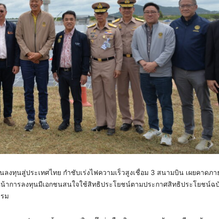
เม็ดเงินลงทุนสู่ประเทศไทย กำชับเร่งไฟความเร็วสูงเชื่อม 3 สนามบิน เผยคาด
บหน้าการลงทุนมีเอกชนสนใจใช้สิทธิประโยชน์ตามประกาศสิทธิประโยชน์ฉบับ
รรม