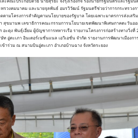
รี และคณะประกอบด้วย นายสุริยะ จึงรุ่งเรืองกิจ รองนายกรัฐมนตรีและรัฐมนต
ทรวงคมนาคม และนายจุลพันธ์ อมรวิวัฒน์ รัฐมนตรีช่วยว่าการกระทรวงกา
เพื่อติดตามโครงการสำคัญตามนโยบายของรัฐบาล โดยเฉพาะมาตรการส่งเสริ
นายจุฬา สุขมานพ เลขาธิการคณะกรรมการนโยบายเขตพัฒนาพิเศษภาคตะวันออ
อะดุง พันธุ์เอี่ยม ผู้บัญชาการทหารเรือ รายงานโครงการก่อสร้างทางวิ่งที่
ษัท อู่ตะเภา อินเตอร์เนชั่นแนล เอวิเอชั่น จำกัด รายงานการพัฒนาเมืองก
อง เข้าร่วม ณ สนามบินอู่ตะเภา อำเภอบ้านฉาง จังหวัดระยอง