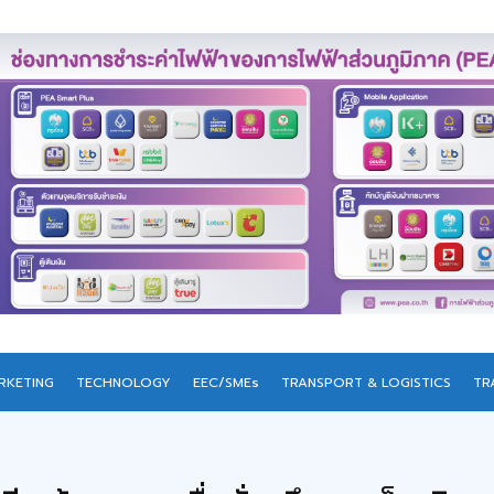
RKETING
TECHNOLOGY
EEC/SMEs
TRANSPORT & LOGISTICS
TR