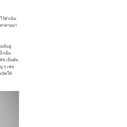
ไว้ดำเนิน
ัญหาตามมา
มบินอู่
้ำเย็น
4% เป็นต้น
ญ ๆ เช่น
เปิดให้