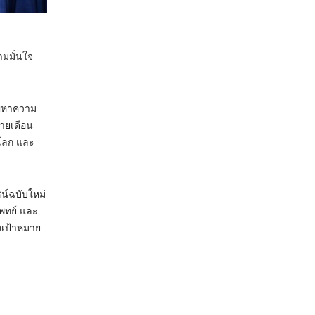
ง
ามมั่นใจ
ัญหาความ
ลายเดือน
บโลก และ
น์ฉบับใหม่
แพทย์ และ
งเป้าหมาย