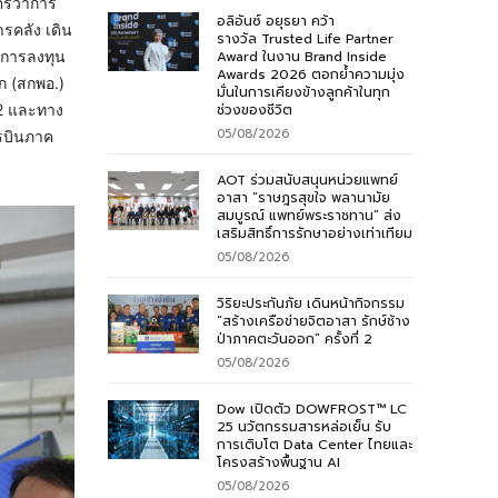
รีว่าการ
อลิอันซ์ อยุธยา คว้า
รคลัง เดิน
รางวัล Trusted Life Partner
Award ในงาน Brand Inside
มการลงทุน
Awards 2026 ตอกย้ำความมุ่ง
ก (สกพอ.)
มั่นในการเคียงข้างลูกค้าในทุก
ช่วงของชีวิต
 2 และทาง
05/08/2026
ารบินภาค
AOT ร่วมสนับสนุนหน่วยแพทย์
อาสา “ราษฎรสุขใจ พลานามัย
สมบูรณ์ แพทย์พระราชทาน” ส่ง
เสริมสิทธิ์การรักษาอย่างเท่าเทียม
05/08/2026
วิริยะประกันภัย เดินหน้ากิจกรรม
“สร้างเครือข่ายจิตอาสา รักษ์ช้าง
ป่าภาคตะวันออก” ครั้งที่ 2
05/08/2026
Dow เปิดตัว DOWFROST™ LC
25 นวัตกรรมสารหล่อเย็น รับ
การเติบโต Data Center ไทยและ
โครงสร้างพื้นฐาน AI
05/08/2026