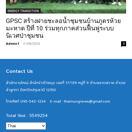
ENERGY TRANSITION
GPSC สร้างฝายชะลอน้ำชุมชนบ้านภูดรห้วย
มะหาด ปีที่ 10 ร่วมทุกภาคส่วนฟื้นฟูระบบ
นิเวศป่าชุมชน
Admin1
-
01/08/2024
0
Contact Us
สำนักงานใหญ่ สำนักข่าวไทยมุง เลขที่ 17/139 หมู่ที่ 9 ตำบลลาดสวาย อำเภอ
ลำลูกกา จังหวัดปทุมธานี 12150
โทรศัพท์ 095-543-1234
E-mail : thaimungnews@gmail.com
Total Visit : 5549254