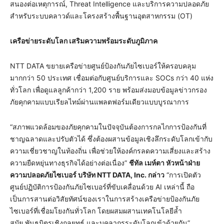
สนองต่อเหตุการณ์, Threat Intelligence และบริการความปลอดภัย
สำหรับระบบคลาวด์และโครงสร้างพื้นฐานอุตสาหกรรม (OT)
เครือข่ายระดับโลก เสริมความพร้อมระดับภูมิภาค
NTT DATA ขยายเครือข่ายศูนย์ป้องกันภัยไซเบอร์ให้ครอบคลุม
มากกว่า 50 ประเทศ เชื่อมต่อกับศูนย์บริการและ SOCs กว่า 40 แห่ง
ทั่วโลก เพื่อดูแลลูกค้ากว่า 1,200 ราย พร้อมส่งมอบข้อมูลข่าวกรอง
ภัยคุกคามแบบเรียลไทม์ผ่านแพลตฟอร์มเดียวแบบบูรณาการ
“สภาพแวดล้อมของภัยคุกคามในปัจจุบันต้องการกลไกการป้องกันที่
ชาญฉลาดและปรับตัวได้ ซึ่งต้องผสานข้อมูลเชิงลึกระดับโลกเข้ากับ
ความเชี่ยวชาญในท้องถิ่น เพื่อช่วยให้องค์กรลดความเสี่ยงและสร้าง
ความยืดหยุ่นทางธุรกิจได้อย่างต่อเนื่อง”
ชีทัล เมห์ตา หัวหน้าฝ่าย
ความปลอดภัยไซเบอร์ บริษัท NTT DATA, Inc. กล่าว
“การเปิดตัว
ศูนย์ปฏิบัติการป้องกันภัยไซเบอร์ที่ขับเคลื่อนด้วย AI เหล่านี้ ถือ
เป็นการสานต่อวิสัยทัศน์ของเราในการสร้างเครือข่ายป้องกันภัย
ไซเบอร์ที่เชื่อมโยงกันทั่วโลก โดยผสมผสานเทคโนโลยีล้ำ
สมัย พันธมิตรเชิงกลยุทธ์ และบุคลากรระดับโลกเข้าด้วยกัน”