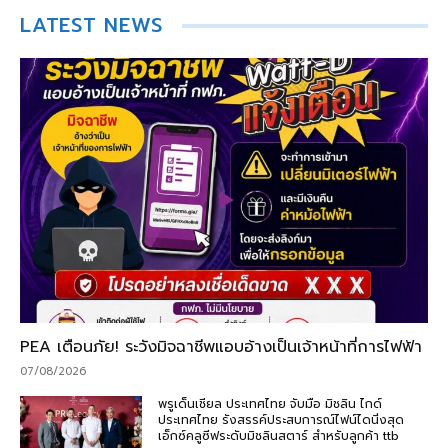
LATEST NEWS
PEA เตือนภัย! ระวังมิจฉาชีพแอบอ้างเป็นเจ้าหน้าที่การไฟฟ้า
07/08/2026
พรูเด็นเชียล ประเทศไทย จับมือ มิชลิน ไกด์
ประเทศไทย รังสรรค์ประสบการณ์ไฟน์ไดนิ่งสุด
เอ็กซ์คลูซีฟระดับมิชลินสตาร์ สำหรับลูกค้า ttb