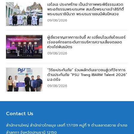
เอไอเอ ประเทศไทย เป็นเจ้าภาพพระพิธีธรรมสวด
พระอภิธรรมพระบรมศพ สมเด็จพระนางเจ้าสิริกิติ์
พระบรมราชินีนาถ พระบรมราชชนนีพันปีหลวง
09/08/2026
ผู้เชี่ยวชาญภาคการเงินชี้ AI เปลี่ยนโฉมภัยไซเบอร์
เร่งองค์กรยกระดับการบริหารความเสี่ยงตลอด
ห่วงโซ่พันธมิตร
09/08/2026
“วิริยะประกันภัย” ร่วมผลักดันเยาวชนสู่เวทีวิชาการ
ด้านประกันภัย “PSU Trang IBARM Talent 2026”
ม.อ.ตรัง
09/08/2026
Contact Us
สำนักงานใหญ่ สำนักข่าวไทยมุง เลขที่ 17/139 หมู่ที่ 9 ตำบลลาดสวาย อำเภอ
ลำลูกกา จังหวัดปทุมธานี 12150