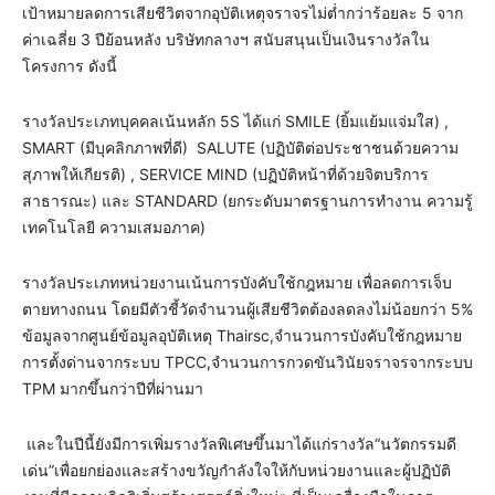
เป้าหมายลดการเสียชีวิตจากอุบัติเหตุจราจรไม่ต่ำกว่าร้อยละ 5 จาก
ค่าเฉลี่ย 3 ปีย้อนหลัง บริษัทกลางฯ สนับสนุนเป็นเงินรางวัลใน
โครงการ ดังนี้
รางวัลประเภทบุคคลเน้นหลัก 5S ได้แก่ SMILE (ยิ้มแย้มแจ่มใส) ,
SMART (มีบุคลิกภาพที่ดี) SALUTE (ปฏิบัติต่อประชาชนด้วยความ
สุภาพให้เกียรติ) , SERVICE MIND (ปฏิบัติหน้าที่ด้วยจิตบริการ
สาธารณะ) และ STANDARD (ยกระดับมาตรฐานการทำงาน ความรู้
เทคโนโลยี ความเสมอภาค)
รางวัลประเภทหน่วยงานเน้นการบังคับใช้กฎหมาย เพื่อลดการเจ็บ
ตายทางถนน โดยมีตัวชี้วัดจำนวนผู้เสียชีวิตต้องลดลงไม่น้อยกว่า 5%
ข้อมูลจากศูนย์ข้อมูลอุบัติเหตุ Thairsc,จำนวนการบังคับใช้กฎหมาย
การตั้งด่านจากระบบ TPCC,จำนวนการกวดขันวินัยจราจรจากระบบ
TPM มากขึ้นกว่าปีที่ผ่านมา
และในปีนี้ยังมีการเพิ่มรางวัลพิเศษขึ้นมาได้แก่รางวัล“นวัตกรรมดี
เด่น”เพื่อยกย่องและสร้างขวัญกำลังใจให้กับหน่วยงานและผู้ปฏิบัติ