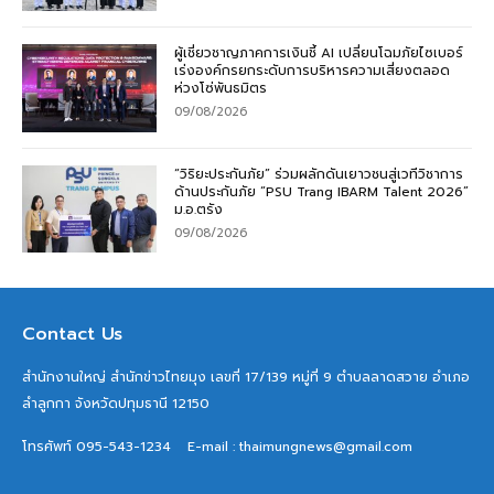
ผู้เชี่ยวชาญภาคการเงินชี้ AI เปลี่ยนโฉมภัยไซเบอร์
เร่งองค์กรยกระดับการบริหารความเสี่ยงตลอด
ห่วงโซ่พันธมิตร
09/08/2026
“วิริยะประกันภัย” ร่วมผลักดันเยาวชนสู่เวทีวิชาการ
ด้านประกันภัย “PSU Trang IBARM Talent 2026”
ม.อ.ตรัง
09/08/2026
Contact Us
สำนักงานใหญ่ สำนักข่าวไทยมุง เลขที่ 17/139 หมู่ที่ 9 ตำบลลาดสวาย อำเภอ
ลำลูกกา จังหวัดปทุมธานี 12150
โทรศัพท์ 095-543-1234
E-mail : thaimungnews@gmail.com