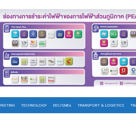
RKETING
TECHNOLOGY
EEC/SMEs
TRANSPORT & LOGISTICS
TR