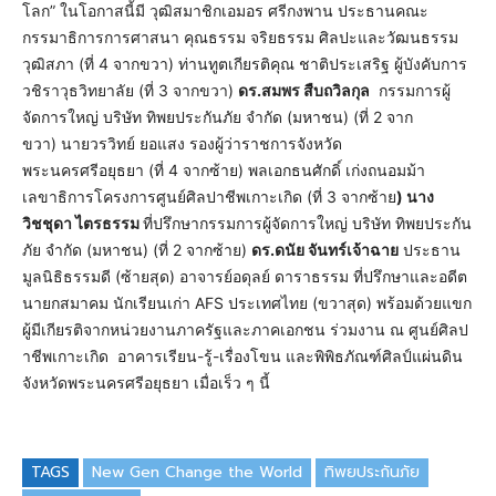
โลก” ในโอกาสนี้มี วุฒิสมาชิกเอมอร ศรีกงพาน ประธานคณะ
กรรมาธิการการศาสนา คุณธรรม จริยธรรม ศิลปะและวัฒนธรรม
วุฒิสภา (ที่ 4 จากขวา) ท่านทูตเกียรติคุณ ชาติประเสริฐ ผู้บังคับการ
วชิราวุธวิทยาลัย (ที่ 3 จากขวา)
ดร.สมพร สืบถวิลกุล
กรรมการผู้
จัดการใหญ่ บริษัท ทิพยประกันภัย จำกัด (มหาชน) (ที่ 2 จาก
ขวา) นายวรวิทย์ ยอแสง รองผู้ว่าราชการจังหวัด
พระนครศรีอยุธยา (ที่ 4 จากซ้าย) พลเอกธนศักดิ์ เก่งถนอมม้า
เลขาธิการโครงการศูนย์ศิลปาชีพเกาะเกิด (ที่ 3 จากซ้าย
) นาง
วิชชุดา ไตรธรรม
ที่ปรึกษากรรมการผู้จัดการใหญ่ บริษัท ทิพยประกัน
ภัย จำกัด (มหาชน) (ที่ 2 จากซ้าย)
ดร.ดนัย จันทร์เจ้าฉาย
ประธาน
มูลนิธิธรรมดี (ซ้ายสุด) อาจารย์อดุลย์ ดาราธรรม ที่ปรึกษาและอดีต
นายกสมาคม นักเรียนเก่า AFS ประเทศไทย (ขวาสุด) พร้อมด้วยแขก
ผู้มีเกียรติจากหน่วยงานภาครัฐและภาคเอกชน ร่วมงาน ณ ศูนย์ศิลป
าชีพเกาะเกิด อาคารเรียน-รู้-เรื่องโขน และพิพิธภัณฑ์ศิลป์แผ่นดิน
จังหวัดพระนครศรีอยุธยา เมื่อเร็ว ๆ นี้
TAGS
New Gen Change the World
ทิพยประกันภัย