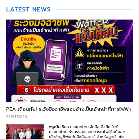
LATEST NEWS
PEA เตือนภัย! ระวังมิจฉาชีพแอบอ้างเป็นเจ้าหน้าที่การไฟฟ้า
07/08/2026
พรูเด็นเชียล ประเทศไทย จับมือ มิชลิน ไกด์
ประเทศไทย รังสรรค์ประสบการณ์ไฟน์ไดนิ่งสุด
เอ็กซ์คลูซีฟระดับมิชลินสตาร์ สำหรับลูกค้า ttb