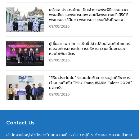
เอไอเอ ประเทศไทย เป็นเจ้าภาพพระพิธีธรรมสวด
พระอภิธรรมพระบรมศพ สมเด็จพระนางเจ้าสิริกิติ์
พระบรมราชินีนาถ พระบรมราชชนนีพันปีหลวง
09/08/2026
ผู้เชี่ยวชาญภาคการเงินชี้ AI เปลี่ยนโฉมภัยไซเบอร์
เร่งองค์กรยกระดับการบริหารความเสี่ยงตลอด
ห่วงโซ่พันธมิตร
09/08/2026
“วิริยะประกันภัย” ร่วมผลักดันเยาวชนสู่เวทีวิชาการ
ด้านประกันภัย “PSU Trang IBARM Talent 2026”
ม.อ.ตรัง
09/08/2026
Contact Us
สำนักงานใหญ่ สำนักข่าวไทยมุง เลขที่ 17/139 หมู่ที่ 9 ตำบลลาดสวาย อำเภอ