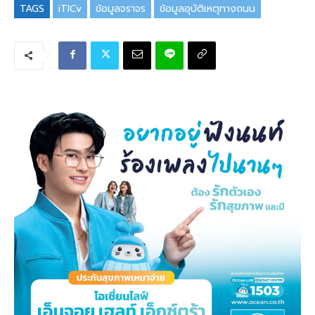
TAGS
iTICv
ข้อมูลจราจร
ข้อมูลอุบัติเหตุทางถนน