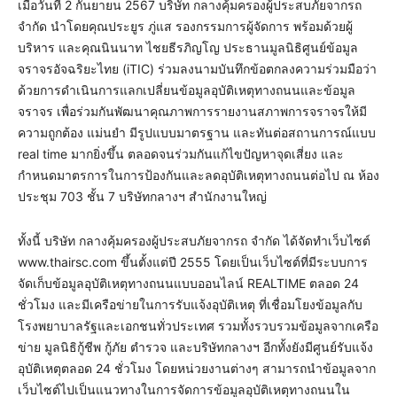
เมื่อวันที่ 2 กันยายน 2567 บริษัท กลางคุ้มครองผู้ประสบภัยจากรถ
จำกัด นำโดยคุณประยูร ภู่แส รองกรรมการผู้จัดการ พร้อมด้วยผู้
บริหาร และคุณนินนาท ไชยธีรภิญโญ ประธานมูลนิธิศูนย์ข้อมูล
จราจรอัจฉริยะไทย (iTIC) ร่วมลงนามบันทึกข้อตกลงความร่วมมือว่า
ด้วยการดำเนินการแลกเปลี่ยนข้อมูลอุบัติเหตุทางถนนและข้อมูล
จราจร เพื่อร่วมกันพัฒนาคุณภาพการรายงานสภาพการจราจรให้มี
ความถูกต้อง แม่นยำ มีรูปแบบมาตรฐาน และทันต่อสถานการณ์แบบ
real time มากยิ่งขึ้น ตลอดจนร่วมกันแก้ไขปัญหาจุดเสี่ยง และ
กำหนดมาตรการในการป้องกันและลดอุบัติเหตุทางถนนต่อไป ณ ห้อง
ประชุม 703 ชั้น 7 บริษัทกลางฯ สำนักงานใหญ่
ทั้งนี้ บริษัท กลางคุ้มครองผู้ประสบภัยจากรถ จำกัด ได้จัดทำเว็บไซต์
www.thairsc.com ขึ้นตั้งแต่ปี 2555 โดยเป็นเว็บไซต์ที่มีระบบการ
จัดเก็บข้อมูลอุบัติเหตุทางถนนแบบออนไลน์ REALTIME ตลอด 24
ชั่วโมง และมีเครือข่ายในการรับแจ้งอุบัติเหตุ ที่เชื่อมโยงข้อมูลกับ
โรงพยาบาลรัฐและเอกชนทั่วประเทศ รวมทั้งรวบรวมข้อมูลจากเครือ
ข่าย มูลนิธิกู้ชีพ กู้ภัย ตำรวจ และบริษัทกลางฯ อีกทั้งยังมีศูนย์รับแจ้ง
อุบัติเหตุตลอด 24 ชั่วโมง โดยหน่วยงานต่างๆ สามารถนำข้อมูลจาก
เว็บไซต์ไปเป็นแนวทางในการจัดการข้อมูลอุบัติเหตุทางถนนใน