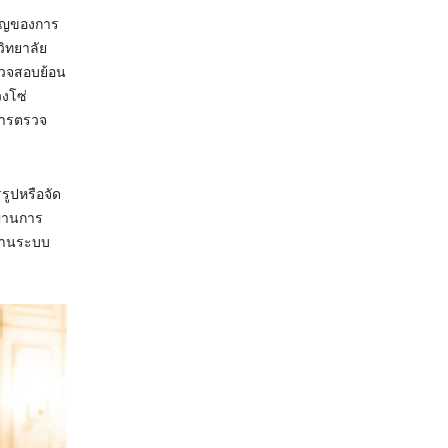
คัญของการ
ิทยาลัย
รวจสอบย้อน
วงโซ่
้การตรวจ
ูปหรือจัด
ผ่านการ
้งานระบบ