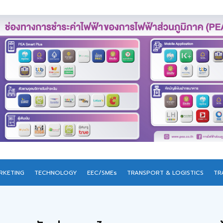
RKETING
TECHNOLOGY
EEC/SMEs
TRANSPORT & LOGISTICS
TR