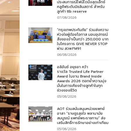
ประสบการณ์ไฟน์ไดนิ่งสุดเอ็กซ์
คลูซีฟระดับมิชลินสตาร์ สำหรับ
ลูกค้า ttb reserve
07/08/2026
“กรุงเทพประกันภัย” ร่วมส่งความ
ห่วงใยผู้ด้อยโอกาส มอบอุปกรณ์
สิ่งของจำเป็นกว่า 250,000 บาท
ในโครงการ GIVE NEVER STOP
ผ่าน สวพ.FM91
06/08/2026
อลิอันซ์ อยุธยา คว้า
รางวัล Trusted Life Partner
Award ในงาน Brand Inside
Awards 2026 ตอกย้ำความมุ่ง
มั่นในการเคียงข้างลูกค้าในทุก
ช่วงของชีวิต
05/08/2026
AOT ร่วมสนับสนุนหน่วยแพทย์
อาสา “ราษฎรสุขใจ พลานามัย
สมบูรณ์ แพทย์พระราชทาน” ส่ง
เสริมสิทธิ์การรักษาอย่างเท่าเทียม
05/08/2026