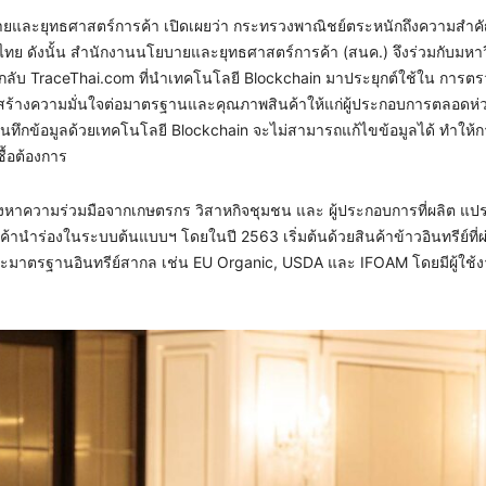
บายและยุทธศาสตร์การค้า เปิดเผยว่า กระทรวงพาณิชย์ตระหนักถึงความสำ
ไทย ดังนั้น สำนักงานนโยบายและยุทธศาสตร์การค้า (สนค.) จึงร่วมกับมหาว
บ TraceThai.com ที่นำเทคโนโลยี Blockchain มาประยุกต์ใช้ใน การต
ะช่วยสร้างความมั่นใจต่อมาตรฐานและคุณภาพสินค้าให้แก่ผู้ประกอบการตลอดห่
การบันทึกข้อมูลด้วยเทคโนโลยี Blockchain จะไม่สามารถแก้ไขข้อมูลได้ ทำให
ื้อต้องการ
าความร่วมมือจากเกษตรกร วิสาหกิจชุมชน และ ผู้ประกอบการที่ผลิต แปรร
นำร่องในระบบต้นแบบฯ โดยในปี 2563 เริ่มต้นด้วยสินค้าข้าวอินทรีย์ที่
มาตรฐานอินทรีย์สากล เช่น EU Organic, USDA และ IFOAM โดยมีผู้ใช